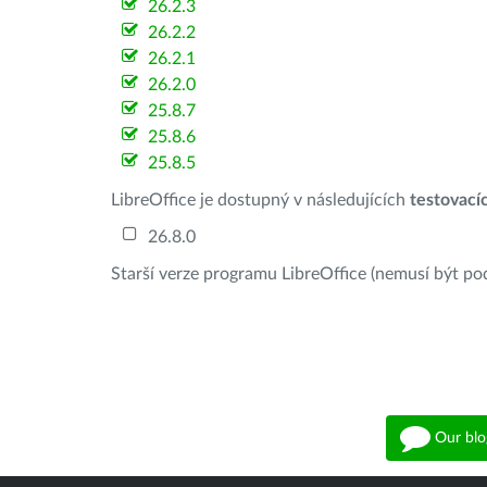
26.2.3
26.2.2
26.2.1
26.2.0
25.8.7
25.8.6
25.8.5
LibreOffice je dostupný v následujících
testovací
26.8.0
Starší verze programu LibreOffice (nemusí být po
Our blo