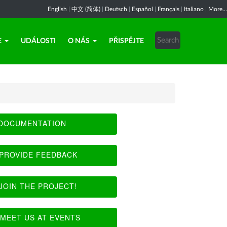
English
|
中文 (简体)
|
Deutsch
|
Español
|
Français
|
Italiano
|
More...
E
UDÁLOSTI
O NÁS
PŘISPĚJTE
DOCUMENTATION
PROVIDE FEEDBACK
JOIN THE PROJECT!
MEET US AT EVENTS