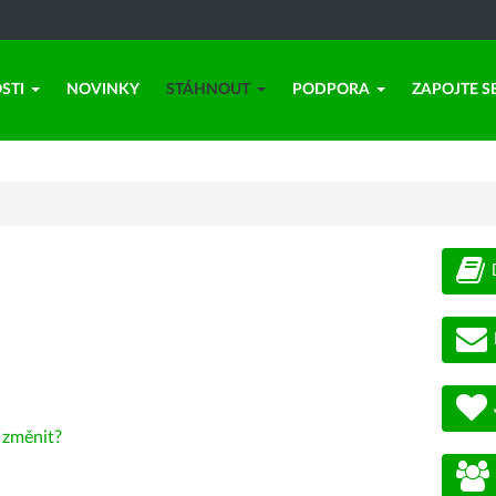
STI
NOVINKY
STÁHNOUT
PODPORA
ZAPOJTE S
-
změnit?