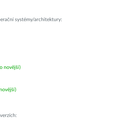
operační systémy/architektury:
 novější)
ovější)
verzích: