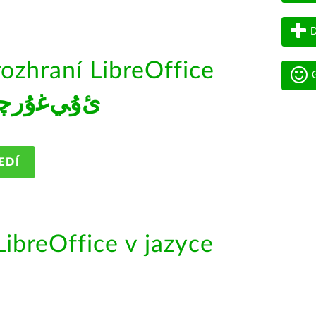
D
rozhraní LibreOffice
G
ﺉۇﻲﻏۇﺭچ
EDÍ
ibreOffice v jazyce