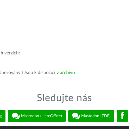
ch
verzích:
dporovány!) Jsou k dispozici
v archivu
Sledujte nás
g
Mastodon (LibreOffice)
Mastodon (TDF)