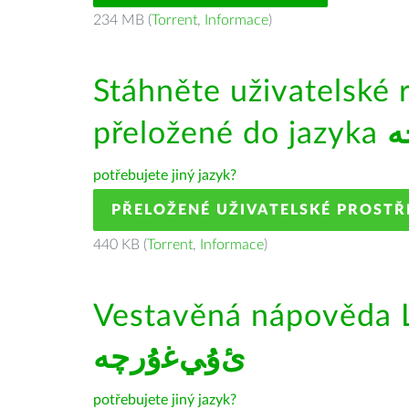
234 MB (
Torrent
,
Informace
)
Stáhněte uživatelské 
přeložené do jazyka
ە
potřebujete jiný jazyk?
PŘELOŽENÉ UŽIVATELSKÉ PROSTŘ
440 KB (
Torrent
,
Informace
)
Vestavěná nápověda L
ﺉۇﻲﻏۇﺭچە
potřebujete jiný jazyk?