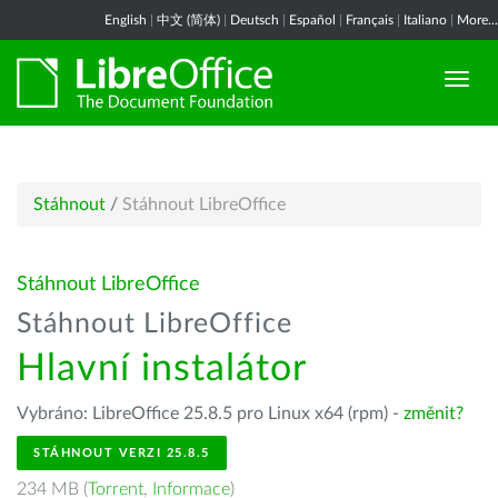
English
|
中文 (简体)
|
Deutsch
|
Español
|
Français
|
Italiano
|
More...
Stáhnout
/
Stáhnout LibreOffice
Stáhnout LibreOffice
Stáhnout LibreOffice
Hlavní instalátor
Vybráno: LibreOffice 25.8.5 pro Linux x64 (rpm) -
změnit?
STÁHNOUT VERZI 25.8.5
234 MB (
Torrent
,
Informace
)