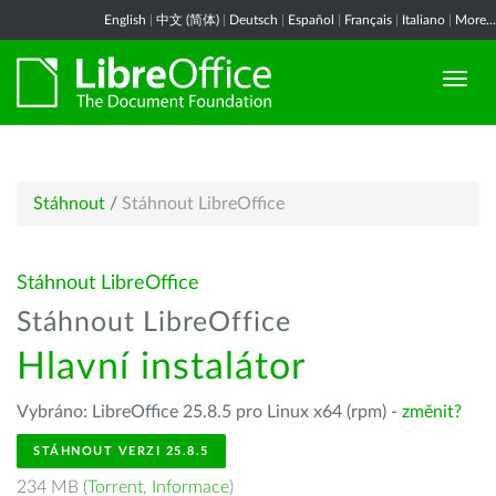
English
|
中文 (简体)
|
Deutsch
|
Español
|
Français
|
Italiano
|
More...
Stáhnout
/
Stáhnout LibreOffice
Stáhnout LibreOffice
Stáhnout LibreOffice
Hlavní instalátor
Vybráno: LibreOffice 25.8.5 pro Linux x64 (rpm) -
změnit?
STÁHNOUT VERZI 25.8.5
234 MB (
Torrent
,
Informace
)