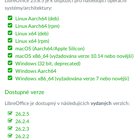
LibreOffice 25.8.5 je k dispozici pro následující operační
systémy/architektury:
Linux Aarch64 (deb)
Linux Aarch64 (rpm)
Linux x64 (deb)
Linux x64 (rpm)
macOS (Aarch64/Apple Silicon)
macOS x86_64 (vyžadována verze 10.14 nebo novější)
Windows (32 bit, deprecated)
Windows Aarch64
Windows x86_64 (vyžadována verze 7 nebo novější)
Dostupné verze
LibreOffice je dostupný v následujících
vydaných
verzích:
26.2.5
26.2.4
26.2.3
26.2.2