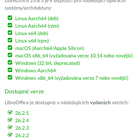
LibreOffice 25.8.5 je k dispozici pro následující operační
systémy/architektury:
Linux Aarch64 (deb)
Linux Aarch64 (rpm)
Linux x64 (deb)
Linux x64 (rpm)
macOS (Aarch64/Apple Silicon)
macOS x86_64 (vyžadována verze 10.14 nebo novější)
Windows (32 bit, deprecated)
Windows Aarch64
Windows x86_64 (vyžadována verze 7 nebo novější)
Dostupné verze
LibreOffice je dostupný v následujících
vydaných
verzích:
26.2.5
26.2.4
26.2.3
26.2.2