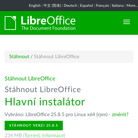
English
|
中文 (简体)
|
Deutsch
|
Español
|
Français
|
Italiano
|
More...
Stáhnout
/
Stáhnout LibreOffice
Stáhnout LibreOffice
Stáhnout LibreOffice
Hlavní instalátor
Vybráno: LibreOffice 25.8.5 pro Linux x64 (rpm) -
změnit?
STÁHNOUT VERZI 25.8.5
234 MB (
Torrent
,
Informace
)