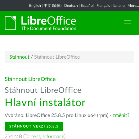
English
|
中文 (简体)
|
Deutsch
|
Español
|
Français
|
Italiano
|
More...
Stáhnout
/
Stáhnout LibreOffice
Stáhnout LibreOffice
Stáhnout LibreOffice
Hlavní instalátor
Vybráno: LibreOffice 25.8.5 pro Linux x64 (rpm) -
změnit?
STÁHNOUT VERZI 25.8.5
234 MB (
Torrent
,
Informace
)