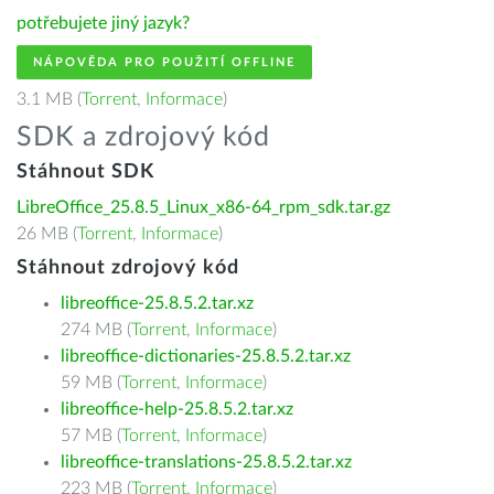
potřebujete jiný jazyk?
NÁPOVĚDA PRO POUŽITÍ OFFLINE
3.1 MB (
Torrent
,
Informace
)
SDK a zdrojový kód
Stáhnout SDK
LibreOffice_25.8.5_Linux_x86-64_rpm_sdk.tar.gz
26 MB (
Torrent
,
Informace
)
Stáhnout zdrojový kód
libreoffice-25.8.5.2.tar.xz
274 MB (
Torrent
,
Informace
)
libreoffice-dictionaries-25.8.5.2.tar.xz
59 MB (
Torrent
,
Informace
)
libreoffice-help-25.8.5.2.tar.xz
57 MB (
Torrent
,
Informace
)
libreoffice-translations-25.8.5.2.tar.xz
223 MB (
Torrent
,
Informace
)