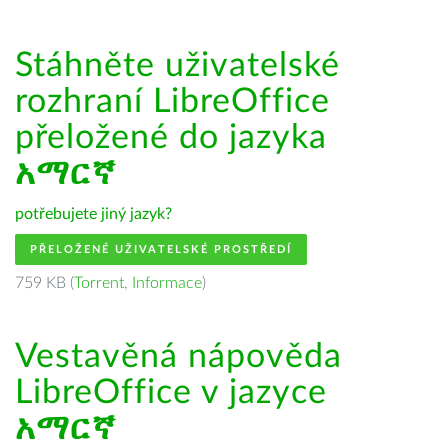
Stáhněte uživatelské
rozhraní LibreOffice
přeložené do jazyka
አማርኛ
potřebujete jiný jazyk?
PŘELOŽENÉ UŽIVATELSKÉ PROSTŘEDÍ
759 KB (
Torrent
,
Informace
)
Vestavěná nápověda
LibreOffice v jazyce
አማርኛ