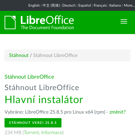
English
|
中文 (简体)
|
Deutsch
|
Español
|
Français
|
Italiano
|
More...
Stáhnout
/
Stáhnout LibreOffice
Stáhnout LibreOffice
Stáhnout LibreOffice
Hlavní instalátor
Vybráno: LibreOffice 25.8.5 pro Linux x64 (rpm) -
změnit?
STÁHNOUT VERZI 25.8.5
234 MB (
Torrent
,
Informace
)