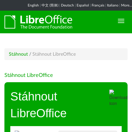
English
|
中文 (简体)
|
Deutsch
|
Español
|
Français
|
Italiano
|
More...
Stáhnout
/
Stáhnout LibreOffice
Stáhnout LibreOffice
Stáhnout
LibreOffice