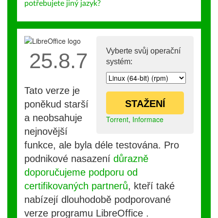
potřebujete jiný jazyk?
Vyberte svůj operační
25.8.7
systém:
Tato verze je
STAŽENÍ
poněkud starší
a neobsahuje
Torrent
,
Informace
nejnovější
funkce, ale byla déle testována. Pro
podnikové nasazení
důrazně
doporučujeme podporu od
certifikovaných partnerů
, kteří také
nabízejí dlouhodobě podporované
verze programu LibreOffice .