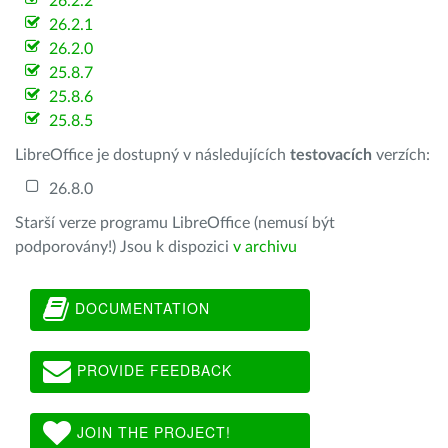
26.2.2
26.2.1
26.2.0
25.8.7
25.8.6
25.8.5
LibreOffice je dostupný v následujících
testovacích
verzích:
26.8.0
Starší verze programu LibreOffice (nemusí být
podporovány!) Jsou k dispozici
v archivu
DOCUMENTATION
PROVIDE FEEDBACK
JOIN THE PROJECT!