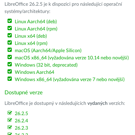
LibreOffice 26.2.5 je k dispozici pro následující operační
systémy/architektury:
Linux Aarch64 (deb)
Linux Aarch64 (rpm)
Linux x64 (deb)
Linux x64 (rpm)
macOS (Aarch64/Apple Silicon)
macOS x86_64 (vyžadována verze 10.14 nebo novější)
Windows (32 bit, deprecated)
Windows Aarch64
Windows x86_64 (vyžadována verze 7 nebo novější)
Dostupné verze
LibreOffice je dostupný v následujících
vydaných
verzích:
26.2.5
26.2.4
26.2.3