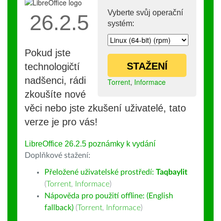
Vyberte svůj operační
26.2.5
systém:
Pokud jste
STAŽENÍ
technologičtí
nadšenci, rádi
Torrent
,
Informace
zkoušíte nové
věci nebo jste zkušení uživatelé, tato
verze je pro vás!
LibreOffice 26.2.5 poznámky k vydání
Doplňkové stažení:
Přeložené uživatelské prostředí:
Taqbaylit
(
Torrent
,
Informace
)
Nápověda pro použití offline: (English
fallback)
(
Torrent
,
Informace
)