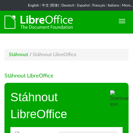
English
|
中文 (简体)
|
Deutsch
|
Español
|
Français
|
Italiano
|
More...
Stáhnout
/
Stáhnout LibreOffice
Stáhnout LibreOffice
Stáhnout
LibreOffice