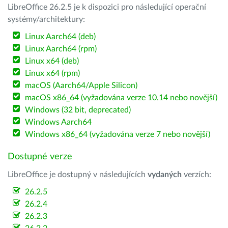
LibreOffice 26.2.5 je k dispozici pro následující operační
systémy/architektury:
Linux Aarch64 (deb)
Linux Aarch64 (rpm)
Linux x64 (deb)
Linux x64 (rpm)
macOS (Aarch64/Apple Silicon)
macOS x86_64 (vyžadována verze 10.14 nebo novější)
Windows (32 bit, deprecated)
Windows Aarch64
Windows x86_64 (vyžadována verze 7 nebo novější)
Dostupné verze
LibreOffice je dostupný v následujících
vydaných
verzích:
26.2.5
26.2.4
26.2.3