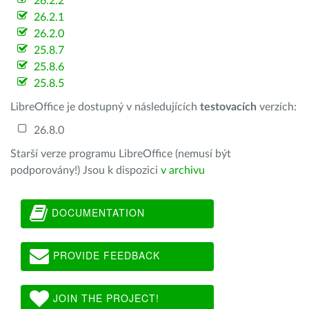
26.2.2
26.2.1
26.2.0
25.8.7
25.8.6
25.8.5
LibreOffice je dostupný v následujících
testovacích
verzích:
26.8.0
Starší verze programu LibreOffice (nemusí být
podporovány!) Jsou k dispozici
v archivu
DOCUMENTATION
PROVIDE FEEDBACK
JOIN THE PROJECT!