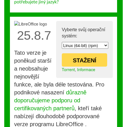
potřebujete jiný jazyk?
Vyberte svůj operační
25.8.7
systém:
Tato verze je
STAŽENÍ
poněkud starší
a neobsahuje
Torrent
,
Informace
nejnovější
funkce, ale byla déle testována. Pro
podnikové nasazení
důrazně
doporučujeme podporu od
certifikovaných partnerů
, kteří také
nabízejí dlouhodobě podporované
verze programu LibreOffice .