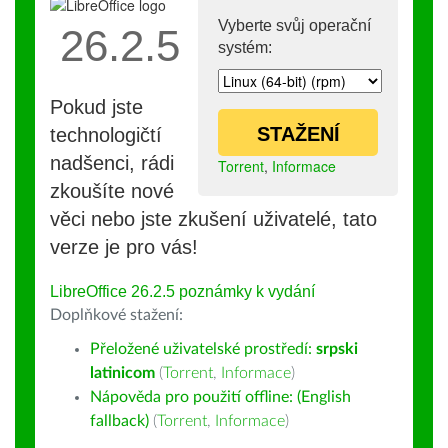
Vyberte svůj operační
26.2.5
systém:
Pokud jste
STAŽENÍ
technologičtí
nadšenci, rádi
Torrent
,
Informace
zkoušíte nové
věci nebo jste zkušení uživatelé, tato
verze je pro vás!
LibreOffice 26.2.5 poznámky k vydání
Doplňkové stažení:
Přeložené uživatelské prostředí:
srpski
latinicom
(
Torrent
,
Informace
)
Nápověda pro použití offline: (English
fallback)
(
Torrent
,
Informace
)