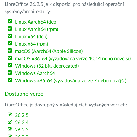
LibreOffice 26.2.5 je k dispozici pro následující operační
systémy/architektury:
Linux Aarch64 (deb)
Linux Aarch64 (rpm)
Linux x64 (deb)
Linux x64 (rpm)
macOS (Aarch64/Apple Silicon)
macOS x86_64 (vyžadována verze 10.14 nebo novější)
Windows (32 bit, deprecated)
Windows Aarch64
Windows x86_64 (vyžadována verze 7 nebo novější)
Dostupné verze
LibreOffice je dostupný v následujících
vydaných
verzích:
26.2.5
26.2.4
26.2.3