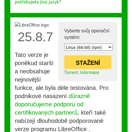
potřebujete jiný jazyk?
Vyberte svůj operační
25.8.7
systém:
Tato verze je
STAŽENÍ
poněkud starší
a neobsahuje
Torrent
,
Informace
nejnovější
funkce, ale byla déle testována. Pro
podnikové nasazení
důrazně
doporučujeme podporu od
certifikovaných partnerů
, kteří také
nabízejí dlouhodobě podporované
verze programu LibreOffice .