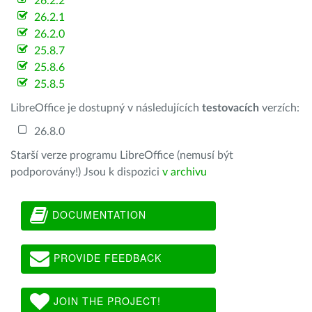
26.2.2
26.2.1
26.2.0
25.8.7
25.8.6
25.8.5
LibreOffice je dostupný v následujících
testovacích
verzích:
26.8.0
Starší verze programu LibreOffice (nemusí být
podporovány!) Jsou k dispozici
v archivu
DOCUMENTATION
PROVIDE FEEDBACK
JOIN THE PROJECT!