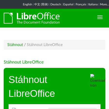
English
|
中文 (简体)
|
Deutsch
|
Español
|
Français
|
Italiano
|
More...
Stáhnout
/
Stáhnout LibreOffice
Stáhnout LibreOffice
Stáhnout
LibreOffice