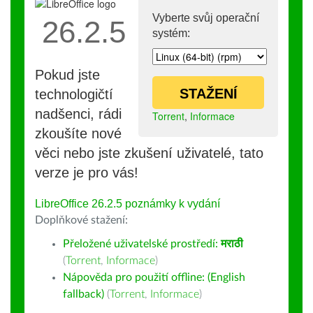
Vyberte svůj operační
26.2.5
systém:
Pokud jste
STAŽENÍ
technologičtí
nadšenci, rádi
Torrent
,
Informace
zkoušíte nové
věci nebo jste zkušení uživatelé, tato
verze je pro vás!
LibreOffice 26.2.5 poznámky k vydání
Doplňkové stažení:
Přeložené uživatelské prostředí:
मराठी
(
Torrent
,
Informace
)
Nápověda pro použití offline: (English
fallback)
(
Torrent
,
Informace
)