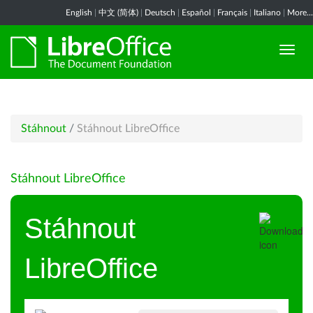
English
|
中文 (简体)
|
Deutsch
|
Español
|
Français
|
Italiano
|
More...
Stáhnout
/
Stáhnout LibreOffice
Stáhnout LibreOffice
Stáhnout
LibreOffice