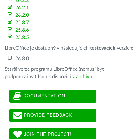
26.2.2
26.2.1
26.2.0
25.8.7
25.8.6
25.8.5
LibreOffice je dostupný v následujících
testovacích
verzích:
26.8.0
Starší verze programu LibreOffice (nemusí být
podporovány!) Jsou k dispozici
v archivu
DOCUMENTATION
PROVIDE FEEDBACK
JOIN THE PROJECT!