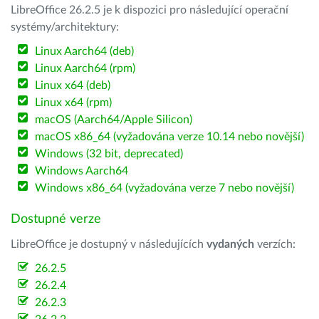
LibreOffice 26.2.5 je k dispozici pro následující operační
systémy/architektury:
Linux Aarch64 (deb)
Linux Aarch64 (rpm)
Linux x64 (deb)
Linux x64 (rpm)
macOS (Aarch64/Apple Silicon)
macOS x86_64 (vyžadována verze 10.14 nebo novější)
Windows (32 bit, deprecated)
Windows Aarch64
Windows x86_64 (vyžadována verze 7 nebo novější)
Dostupné verze
LibreOffice je dostupný v následujících
vydaných
verzích:
26.2.5
26.2.4
26.2.3