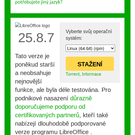
potřebujete jiný jazyk?
Vyberte svůj operační
25.8.7
systém:
Tato verze je
STAŽENÍ
poněkud starší
a neobsahuje
Torrent
,
Informace
nejnovější
funkce, ale byla déle testována. Pro
podnikové nasazení
důrazně
doporučujeme podporu od
certifikovaných partnerů
, kteří také
nabízejí dlouhodobě podporované
verze programu LibreOffice .