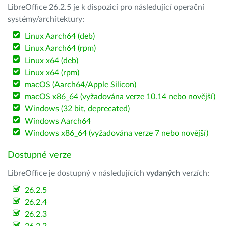
LibreOffice 26.2.5 je k dispozici pro následující operační
systémy/architektury:
Linux Aarch64 (deb)
Linux Aarch64 (rpm)
Linux x64 (deb)
Linux x64 (rpm)
macOS (Aarch64/Apple Silicon)
macOS x86_64 (vyžadována verze 10.14 nebo novější)
Windows (32 bit, deprecated)
Windows Aarch64
Windows x86_64 (vyžadována verze 7 nebo novější)
Dostupné verze
LibreOffice je dostupný v následujících
vydaných
verzích:
26.2.5
26.2.4
26.2.3