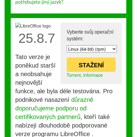
potřebujete jiný jazyk?
Vyberte svůj operační
25.8.7
systém:
Tato verze je
STAŽENÍ
poněkud starší
a neobsahuje
Torrent
,
Informace
nejnovější
funkce, ale byla déle testována. Pro
podnikové nasazení
důrazně
doporučujeme podporu od
certifikovaných partnerů
, kteří také
nabízejí dlouhodobě podporované
verze programu LibreOffice .