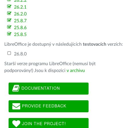
26.2.2
26.2.1
26.2.0
25.8.7
25.8.6
25.8.5
LibreOffice je dostupný v následujících
testovacích
verzích:
26.8.0
Starší verze programu LibreOffice (nemusí být
podporovány!) Jsou k dispozici
v archivu
DOCUMENTATION
PROVIDE FEEDBACK
JOIN THE PROJECT!