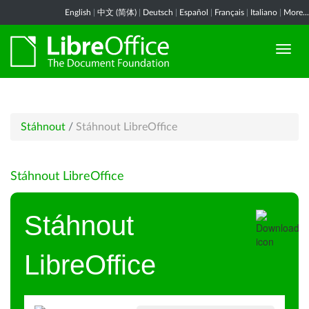
English
|
中文 (简体)
|
Deutsch
|
Español
|
Français
|
Italiano
|
More...
Stáhnout
/
Stáhnout LibreOffice
Stáhnout LibreOffice
Stáhnout
LibreOffice