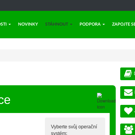
STI
NOVINKY
STÁHNOUT
PODPORA
ZAPOJTE S
ce
Vyberte svůj operační
systém: