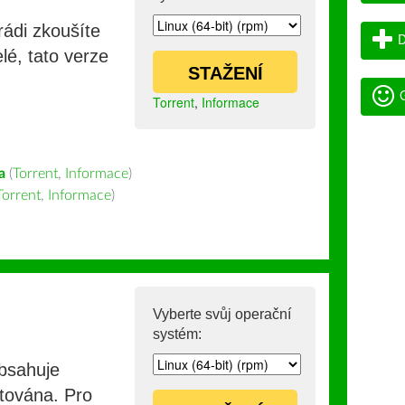
rádi zkoušíte
D
lé, tato verze
STAŽENÍ
G
Torrent
,
Informace
a
(
Torrent
,
Informace
)
Torrent
,
Informace
)
Vyberte svůj operační
systém:
obsahuje
stována. Pro