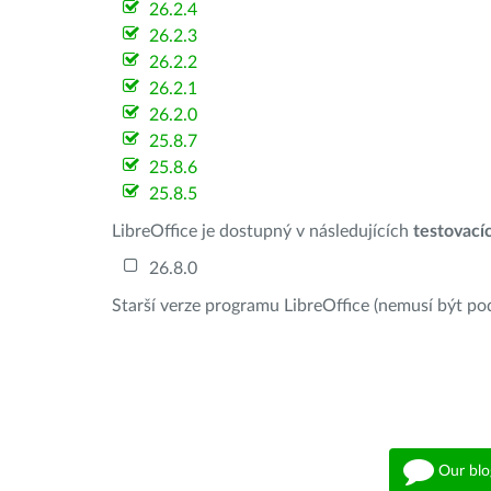
26.2.4
26.2.3
26.2.2
26.2.1
26.2.0
25.8.7
25.8.6
25.8.5
LibreOffice je dostupný v následujících
testovací
26.8.0
Starší verze programu LibreOffice (nemusí být po
Our blo