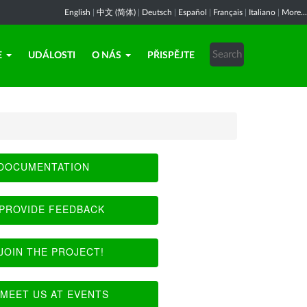
English
|
中文 (简体)
|
Deutsch
|
Español
|
Français
|
Italiano
|
More...
E
UDÁLOSTI
O NÁS
PŘISPĚJTE
DOCUMENTATION
PROVIDE FEEDBACK
JOIN THE PROJECT!
MEET US AT EVENTS