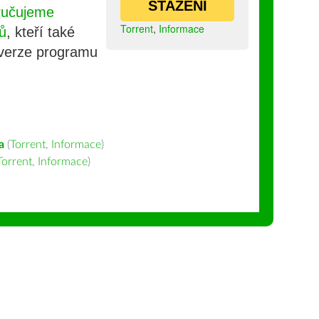
STAŽENÍ
ručujeme
Torrent
,
Informace
ů
, kteří také
 verze programu
a
(
Torrent
,
Informace
)
Torrent
,
Informace
)