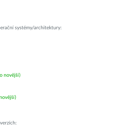
operační systémy/architektury:
 novější)
ovější)
verzích: