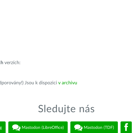
ch
verzích:
dporovány!) Jsou k dispozici
v archivu
Sledujte nás
g
Mastodon (LibreOffice)
Mastodon (TDF)