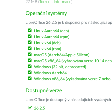
27 MB (
Torrent
,
Informace
)
Operační systémy
LibreOffice 26.2.5 je k dispozici pro následující 
Linux Aarch64 (deb)
Linux Aarch64 (rpm)
Linux x64 (deb)
Linux x64 (rpm)
macOS (Aarch64/Apple Silicon)
macOS x86_64 (vyžadována verze 10.14 nebo
Windows (32 bit, deprecated)
Windows Aarch64
Windows x86_64 (vyžadována verze 7 nebo n
Dostupné verze
LibreOffice je dostupný v následujících
vydaných
26.2.5