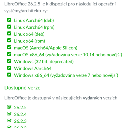
LibreOffice 26.2.5 je k dispozici pro následující operační
systémy/architektury:
Linux Aarch64 (deb)
Linux Aarch64 (rpm)
Linux x64 (deb)
Linux x64 (rpm)
macOS (Aarch64/Apple Silicon)
macOS x86_64 (vyžadována verze 10.14 nebo novější)
Windows (32 bit, deprecated)
Windows Aarch64
Windows x86_64 (vyžadována verze 7 nebo novější)
Dostupné verze
LibreOffice je dostupný v následujících
vydaných
verzích:
26.2.5
26.2.4
26.2.3