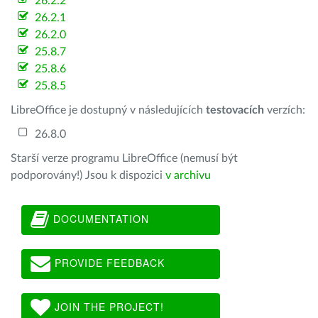
26.2.2
26.2.1
26.2.0
25.8.7
25.8.6
25.8.5
LibreOffice je dostupný v následujících
testovacích
verzích:
26.8.0
Starší verze programu LibreOffice (nemusí být
podporovány!) Jsou k dispozici
v archivu
DOCUMENTATION
PROVIDE FEEDBACK
JOIN THE PROJECT!