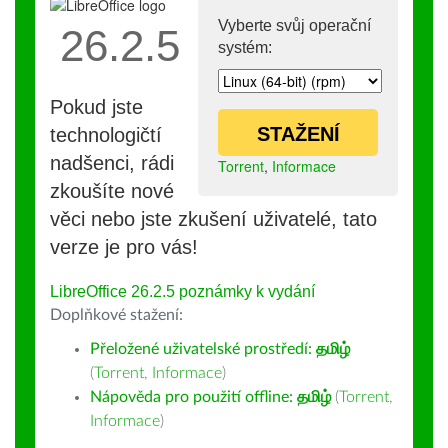
Vyberte svůj operační
26.2.5
systém:
Pokud jste
STAŽENÍ
technologičtí
nadšenci, rádi
Torrent
,
Informace
zkoušíte nové
věci nebo jste zkušení uživatelé, tato
verze je pro vás!
LibreOffice 26.2.5 poznámky k vydání
Doplňkové stažení:
Přeložené uživatelské prostředí:
தமிழ்
(
Torrent
,
Informace
)
Nápověda pro použití offline:
தமிழ்
(
Torrent
,
Informace
)