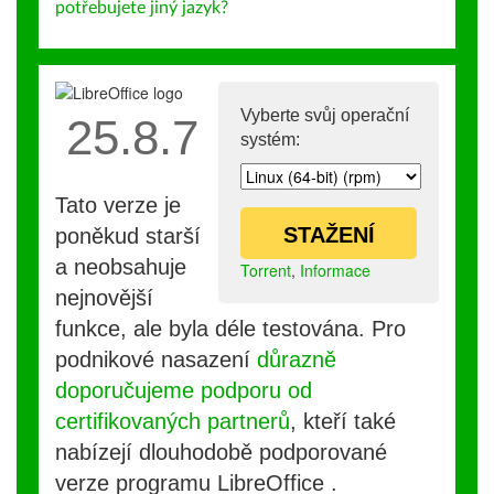
potřebujete jiný jazyk?
Vyberte svůj operační
25.8.7
systém:
Tato verze je
STAŽENÍ
poněkud starší
a neobsahuje
Torrent
,
Informace
nejnovější
funkce, ale byla déle testována. Pro
podnikové nasazení
důrazně
doporučujeme podporu od
certifikovaných partnerů
, kteří také
nabízejí dlouhodobě podporované
verze programu LibreOffice .