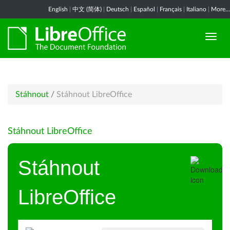
English
|
中文 (简体)
|
Deutsch
|
Español
|
Français
|
Italiano
|
More...
Stáhnout
/
Stáhnout LibreOffice
Stáhnout LibreOffice
Stáhnout
LibreOffice