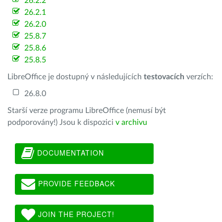
26.2.2
26.2.1
26.2.0
25.8.7
25.8.6
25.8.5
LibreOffice je dostupný v následujících
testovacích
verzích:
26.8.0
Starší verze programu LibreOffice (nemusí být
podporovány!) Jsou k dispozici
v archivu
DOCUMENTATION
PROVIDE FEEDBACK
JOIN THE PROJECT!