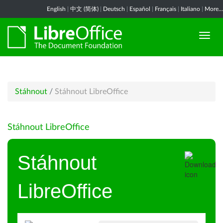
English
|
中文 (简体)
|
Deutsch
|
Español
|
Français
|
Italiano
|
More...
Stáhnout
/
Stáhnout LibreOffice
Stáhnout LibreOffice
Stáhnout
LibreOffice