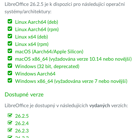
LibreOffice 26.2.5 je k dispozici pro následující operační
systémy/architektury:
Linux Aarch64 (deb)
Linux Aarch64 (rpm)
Linux x64 (deb)
Linux x64 (rpm)
macOS (Aarch64/Apple Silicon)
macOS x86_64 (vyžadována verze 10.14 nebo novější)
Windows (32 bit, deprecated)
Windows Aarch64
Windows x86_64 (vyžadována verze 7 nebo novější)
Dostupné verze
LibreOffice je dostupný v následujících
vydaných
verzích:
26.2.5
26.2.4
26.2.3