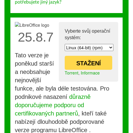
potřebujete jiný jazyk?
Vyberte svůj operační
25.8.7
systém:
Tato verze je
STAŽENÍ
poněkud starší
a neobsahuje
Torrent
,
Informace
nejnovější
funkce, ale byla déle testována. Pro
podnikové nasazení
důrazně
doporučujeme podporu od
certifikovaných partnerů
, kteří také
nabízejí dlouhodobě podporované
verze programu LibreOffice .