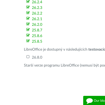
26.2.4
26.2.3
26.2.2
26.2.1
26.2.0
25.8.7
25.8.6
25.8.5
LibreOffice je dostupný v následujících
testovací
26.8.0
Starší verze programu LibreOffice (nemusí být po
Our blo