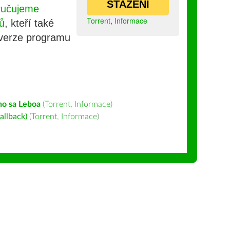
STAŽENÍ
ručujeme
Torrent
,
Informace
ů
, kteří také
 verze programu
ho sa Leboa
(
Torrent
,
Informace
)
allback)
(
Torrent
,
Informace
)