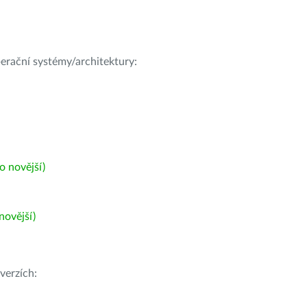
operační systémy/architektury:
 novější)
ovější)
verzích: