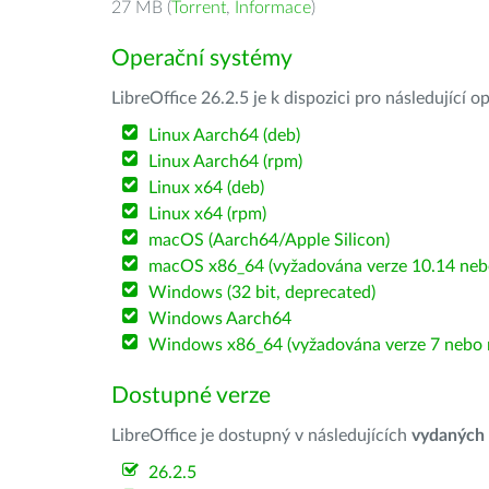
27 MB (
Torrent
,
Informace
)
Operační systémy
LibreOffice 26.2.5 je k dispozici pro následující 
Linux Aarch64 (deb)
Linux Aarch64 (rpm)
Linux x64 (deb)
Linux x64 (rpm)
macOS (Aarch64/Apple Silicon)
macOS x86_64 (vyžadována verze 10.14 nebo
Windows (32 bit, deprecated)
Windows Aarch64
Windows x86_64 (vyžadována verze 7 nebo n
Dostupné verze
LibreOffice je dostupný v následujících
vydaných
26.2.5