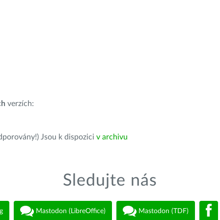
ch
verzích:
dporovány!) Jsou k dispozici
v archivu
Sledujte nás
g
Mastodon (LibreOffice)
Mastodon (TDF)