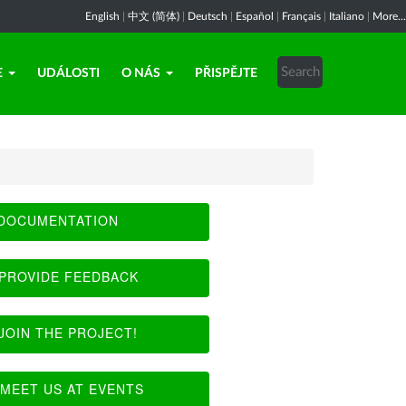
English
|
中文 (简体)
|
Deutsch
|
Español
|
Français
|
Italiano
|
More...
E
UDÁLOSTI
O NÁS
PŘISPĚJTE
DOCUMENTATION
PROVIDE FEEDBACK
JOIN THE PROJECT!
MEET US AT EVENTS