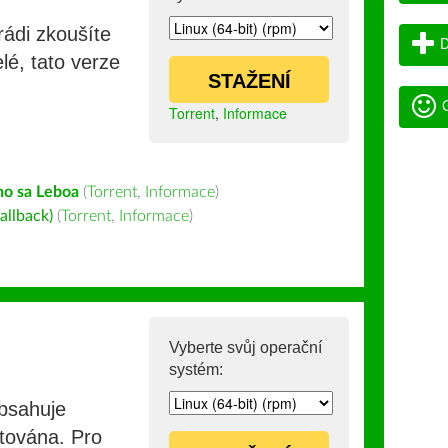
rádi zkoušíte
D
lé, tato verze
STAŽENÍ
G
Torrent
,
Informace
ho sa Leboa
(
Torrent
,
Informace
)
allback)
(
Torrent
,
Informace
)
Vyberte svůj operační
systém:
obsahuje
stována. Pro