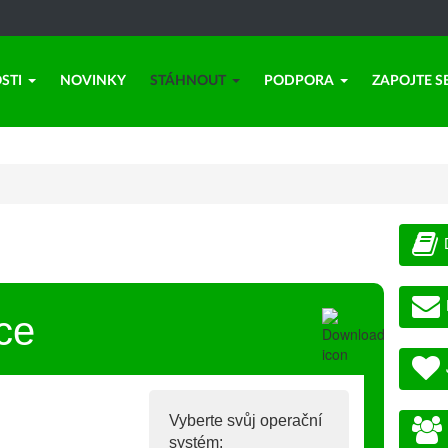
STI
NOVINKY
STÁHNOUT
PODPORA
ZAPOJTE S
ce
Vyberte svůj operační
systém: