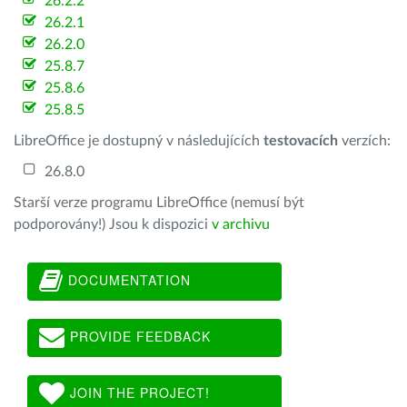
26.2.2
26.2.1
26.2.0
25.8.7
25.8.6
25.8.5
LibreOffice je dostupný v následujících
testovacích
verzích:
26.8.0
Starší verze programu LibreOffice (nemusí být
podporovány!) Jsou k dispozici
v archivu
DOCUMENTATION
PROVIDE FEEDBACK
JOIN THE PROJECT!