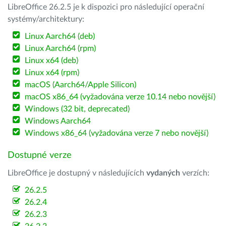
LibreOffice 26.2.5 je k dispozici pro následující operační
systémy/architektury:
Linux Aarch64 (deb)
Linux Aarch64 (rpm)
Linux x64 (deb)
Linux x64 (rpm)
macOS (Aarch64/Apple Silicon)
macOS x86_64 (vyžadována verze 10.14 nebo novější)
Windows (32 bit, deprecated)
Windows Aarch64
Windows x86_64 (vyžadována verze 7 nebo novější)
Dostupné verze
LibreOffice je dostupný v následujících
vydaných
verzích:
26.2.5
26.2.4
26.2.3