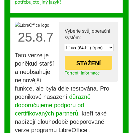
potřebujete jiný jazyk?
Vyberte svůj operační
25.8.7
systém:
Tato verze je
STAŽENÍ
poněkud starší
a neobsahuje
Torrent
,
Informace
nejnovější
funkce, ale byla déle testována. Pro
podnikové nasazení
důrazně
doporučujeme podporu od
certifikovaných partnerů
, kteří také
nabízejí dlouhodobě podporované
verze programu LibreOffice .