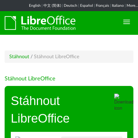
English
|
中文 (简体)
|
Deutsch
|
Español
|
Français
|
Italiano
|
More...
Stáhnout
/
Stáhnout LibreOffice
Stáhnout LibreOffice
Stáhnout
LibreOffice