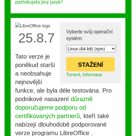
potřebujete jiný jazyk?
Vyberte svůj operační
25.8.7
systém:
Tato verze je
STAŽENÍ
poněkud starší
a neobsahuje
Torrent
,
Informace
nejnovější
funkce, ale byla déle testována. Pro
podnikové nasazení
důrazně
doporučujeme podporu od
certifikovaných partnerů
, kteří také
nabízejí dlouhodobě podporované
verze programu LibreOffice .