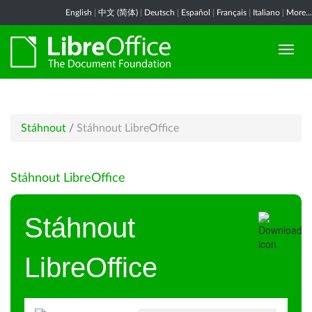
English
|
中文 (简体)
|
Deutsch
|
Español
|
Français
|
Italiano
|
More...
Stáhnout
/
Stáhnout LibreOffice
Stáhnout LibreOffice
Stáhnout
LibreOffice