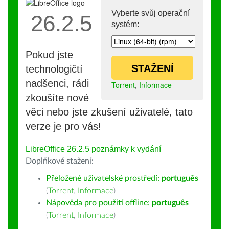
Vyberte svůj operační
26.2.5
systém:
Pokud jste
STAŽENÍ
technologičtí
nadšenci, rádi
Torrent
,
Informace
zkoušíte nové
věci nebo jste zkušení uživatelé, tato
verze je pro vás!
LibreOffice 26.2.5 poznámky k vydání
Doplňkové stažení:
Přeložené uživatelské prostředí:
português
(
Torrent
,
Informace
)
Nápověda pro použití offline:
português
(
Torrent
,
Informace
)