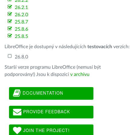
26.2.2
26.2.1
26.2.0
25.8.7
25.8.6
25.8.5
LibreOffice je dostupný v následujících
testovacích
verzích:
26.8.0
Starší verze programu LibreOffice (nemusí být
podporovány!) Jsou k dispozici
v archivu
DOCUMENTATION
PROVIDE FEEDBACK
JOIN THE PROJECT!