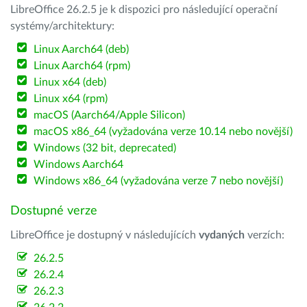
LibreOffice 26.2.5 je k dispozici pro následující operační
systémy/architektury:
Linux Aarch64 (deb)
Linux Aarch64 (rpm)
Linux x64 (deb)
Linux x64 (rpm)
macOS (Aarch64/Apple Silicon)
macOS x86_64 (vyžadována verze 10.14 nebo novější)
Windows (32 bit, deprecated)
Windows Aarch64
Windows x86_64 (vyžadována verze 7 nebo novější)
Dostupné verze
LibreOffice je dostupný v následujících
vydaných
verzích:
26.2.5
26.2.4
26.2.3