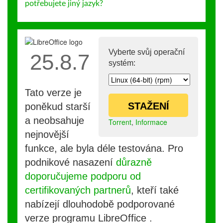
potřebujete jiný jazyk?
Vyberte svůj operační
25.8.7
systém:
Tato verze je
STAŽENÍ
poněkud starší
a neobsahuje
Torrent
,
Informace
nejnovější
funkce, ale byla déle testována. Pro
podnikové nasazení
důrazně
doporučujeme podporu od
certifikovaných partnerů
, kteří také
nabízejí dlouhodobě podporované
verze programu LibreOffice .