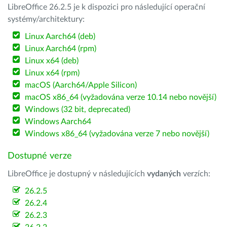
LibreOffice 26.2.5 je k dispozici pro následující operační
systémy/architektury:
Linux Aarch64 (deb)
Linux Aarch64 (rpm)
Linux x64 (deb)
Linux x64 (rpm)
macOS (Aarch64/Apple Silicon)
macOS x86_64 (vyžadována verze 10.14 nebo novější)
Windows (32 bit, deprecated)
Windows Aarch64
Windows x86_64 (vyžadována verze 7 nebo novější)
Dostupné verze
LibreOffice je dostupný v následujících
vydaných
verzích:
26.2.5
26.2.4
26.2.3