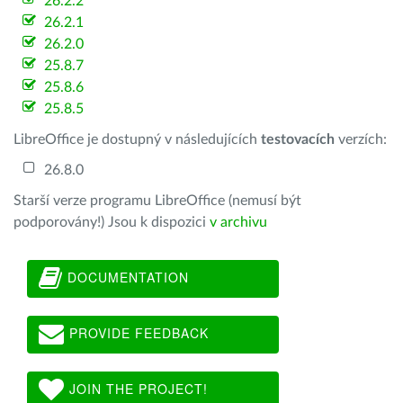
26.2.2
26.2.1
26.2.0
25.8.7
25.8.6
25.8.5
LibreOffice je dostupný v následujících
testovacích
verzích:
26.8.0
Starší verze programu LibreOffice (nemusí být
podporovány!) Jsou k dispozici
v archivu
DOCUMENTATION
PROVIDE FEEDBACK
JOIN THE PROJECT!