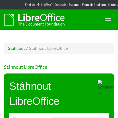
English
|
中文 (简体)
|
Deutsch
|
Español
|
Français
|
Italiano
|
More...
Stáhnout
/
Stáhnout LibreOffice
Stáhnout LibreOffice
Stáhnout
LibreOffice