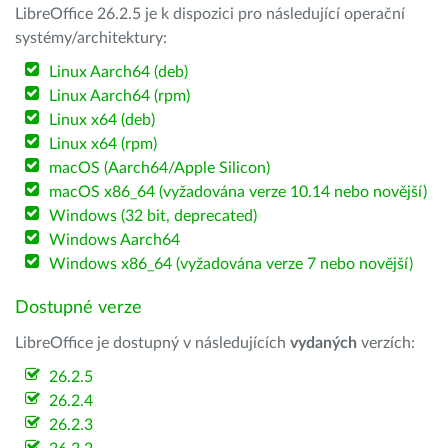
LibreOffice 26.2.5 je k dispozici pro následující operační
systémy/architektury:
Linux Aarch64 (deb)
Linux Aarch64 (rpm)
Linux x64 (deb)
Linux x64 (rpm)
macOS (Aarch64/Apple Silicon)
macOS x86_64 (vyžadována verze 10.14 nebo novější)
Windows (32 bit, deprecated)
Windows Aarch64
Windows x86_64 (vyžadována verze 7 nebo novější)
Dostupné verze
LibreOffice je dostupný v následujících
vydaných
verzích:
26.2.5
26.2.4
26.2.3