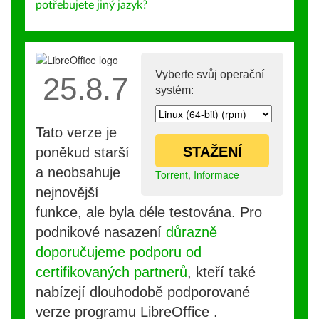
potřebujete jiný jazyk?
Vyberte svůj operační
25.8.7
systém:
Tato verze je
STAŽENÍ
poněkud starší
a neobsahuje
Torrent
,
Informace
nejnovější
funkce, ale byla déle testována. Pro
podnikové nasazení
důrazně
doporučujeme podporu od
certifikovaných partnerů
, kteří také
nabízejí dlouhodobě podporované
verze programu LibreOffice .