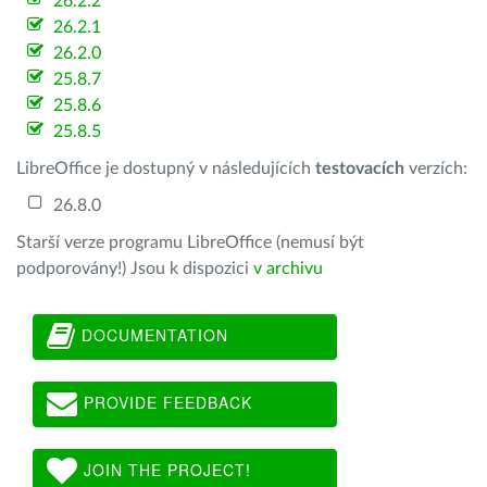
26.2.2
26.2.1
26.2.0
25.8.7
25.8.6
25.8.5
LibreOffice je dostupný v následujících
testovacích
verzích:
26.8.0
Starší verze programu LibreOffice (nemusí být
podporovány!) Jsou k dispozici
v archivu
DOCUMENTATION
PROVIDE FEEDBACK
JOIN THE PROJECT!