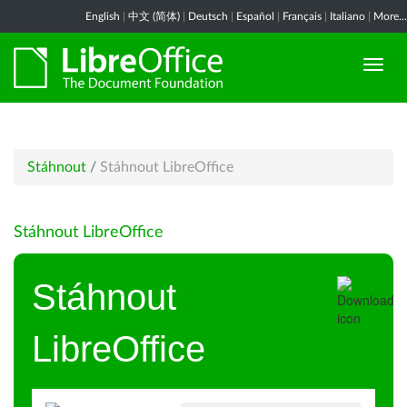
English
|
中文 (简体)
|
Deutsch
|
Español
|
Français
|
Italiano
|
More...
Stáhnout
/
Stáhnout LibreOffice
Stáhnout LibreOffice
Stáhnout
LibreOffice