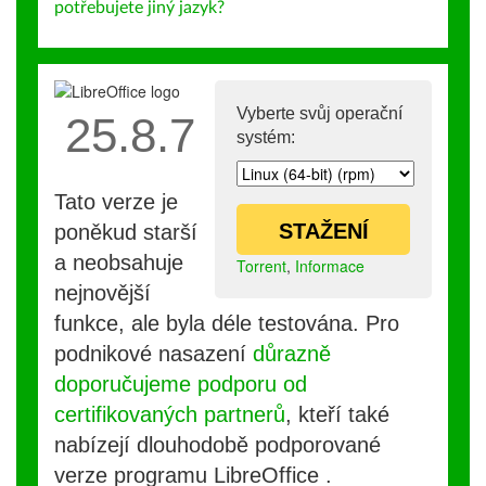
potřebujete jiný jazyk?
Vyberte svůj operační
25.8.7
systém:
Tato verze je
STAŽENÍ
poněkud starší
a neobsahuje
Torrent
,
Informace
nejnovější
funkce, ale byla déle testována. Pro
podnikové nasazení
důrazně
doporučujeme podporu od
certifikovaných partnerů
, kteří také
nabízejí dlouhodobě podporované
verze programu LibreOffice .