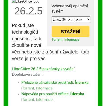
Vyberte svůj operační
26.2.5
systém:
Pokud jste
STAŽENÍ
technologičtí
nadšenci, rádi
Torrent
,
Informace
zkoušíte nové
věci nebo jste zkušení uživatelé, tato
verze je pro vás!
LibreOffice 26.2.5 poznámky k vydání
Doplňkové stažení:
Přeložené uživatelské prostředí:
Íslenska
(
Torrent
,
Informace
)
Nápověda pro použití offline:
Íslenska
(
Torrent
,
Informace
)