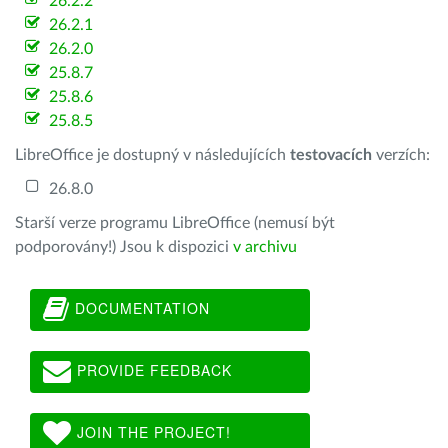
26.2.2
26.2.1
26.2.0
25.8.7
25.8.6
25.8.5
LibreOffice je dostupný v následujících
testovacích
verzích:
26.8.0
Starší verze programu LibreOffice (nemusí být
podporovány!) Jsou k dispozici
v archivu
DOCUMENTATION
PROVIDE FEEDBACK
JOIN THE PROJECT!