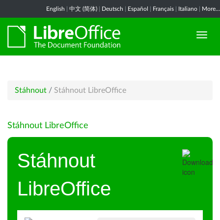
English
|
中文 (简体)
|
Deutsch
|
Español
|
Français
|
Italiano
|
More...
Stáhnout
/
Stáhnout LibreOffice
Stáhnout LibreOffice
Stáhnout
LibreOffice