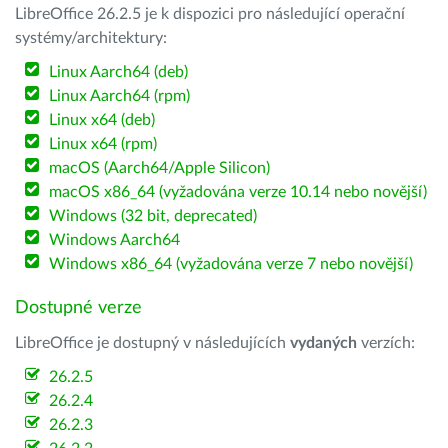
LibreOffice 26.2.5 je k dispozici pro následující operační
systémy/architektury:
Linux Aarch64 (deb)
Linux Aarch64 (rpm)
Linux x64 (deb)
Linux x64 (rpm)
macOS (Aarch64/Apple Silicon)
macOS x86_64 (vyžadována verze 10.14 nebo novější)
Windows (32 bit, deprecated)
Windows Aarch64
Windows x86_64 (vyžadována verze 7 nebo novější)
Dostupné verze
LibreOffice je dostupný v následujících
vydaných
verzích:
26.2.5
26.2.4
26.2.3