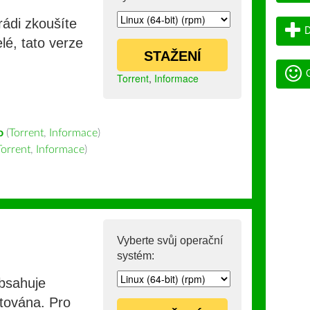
rádi zkoušíte
D
lé, tato verze
STAŽENÍ
G
Torrent
,
Informace
o
(
Torrent
,
Informace
)
Torrent
,
Informace
)
Vyberte svůj operační
systém:
obsahuje
stována. Pro