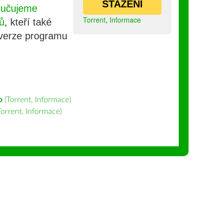
STAŽENÍ
ručujeme
Torrent
,
Informace
ů
, kteří také
 verze programu
o
(
Torrent
,
Informace
)
Torrent
,
Informace
)