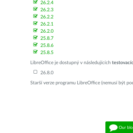
26.2.4
26.2.3
26.2.2
26.2.1
26.2.0
25.8.7
25.8.6
25.8.5
LibreOffice je dostupný v následujících
testovací
26.8.0
Starší verze programu LibreOffice (nemusí být po
Our blo