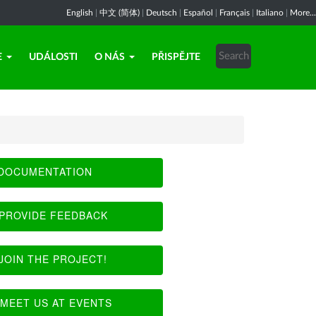
English
|
中文 (简体)
|
Deutsch
|
Español
|
Français
|
Italiano
|
More...
E
UDÁLOSTI
O NÁS
PŘISPĚJTE
DOCUMENTATION
PROVIDE FEEDBACK
JOIN THE PROJECT!
MEET US AT EVENTS