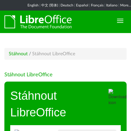
English
|
中文 (简体)
|
Deutsch
|
Español
|
Français
|
Italiano
|
More...
Stáhnout
/
Stáhnout LibreOffice
Stáhnout LibreOffice
Stáhnout
LibreOffice