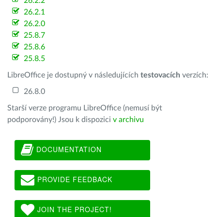
26.2.2
26.2.1
26.2.0
25.8.7
25.8.6
25.8.5
LibreOffice je dostupný v následujících
testovacích
verzích:
26.8.0
Starší verze programu LibreOffice (nemusí být
podporovány!) Jsou k dispozici
v archivu
DOCUMENTATION
PROVIDE FEEDBACK
JOIN THE PROJECT!