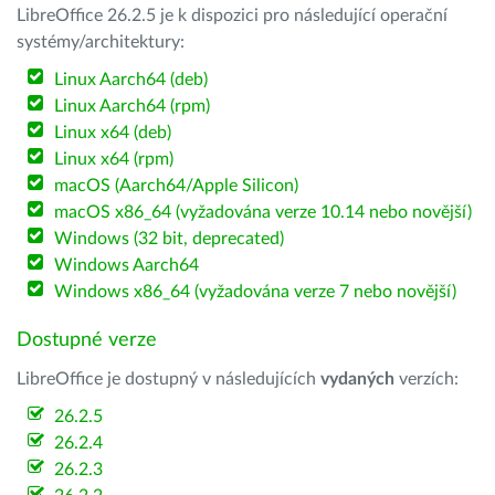
LibreOffice 26.2.5 je k dispozici pro následující operační
systémy/architektury:
Linux Aarch64 (deb)
Linux Aarch64 (rpm)
Linux x64 (deb)
Linux x64 (rpm)
macOS (Aarch64/Apple Silicon)
macOS x86_64 (vyžadována verze 10.14 nebo novější)
Windows (32 bit, deprecated)
Windows Aarch64
Windows x86_64 (vyžadována verze 7 nebo novější)
Dostupné verze
LibreOffice je dostupný v následujících
vydaných
verzích:
26.2.5
26.2.4
26.2.3