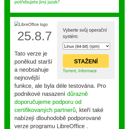
potřebujete jiný jazyk?
Vyberte svůj operační
25.8.7
systém:
Tato verze je
STAŽENÍ
poněkud starší
a neobsahuje
Torrent
,
Informace
nejnovější
funkce, ale byla déle testována. Pro
podnikové nasazení
důrazně
doporučujeme podporu od
certifikovaných partnerů
, kteří také
nabízejí dlouhodobě podporované
verze programu LibreOffice .