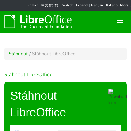
English
|
中文 (简体)
|
Deutsch
|
Español
|
Français
|
Italiano
|
More...
Stáhnout
/
Stáhnout LibreOffice
Stáhnout LibreOffice
Stáhnout
LibreOffice