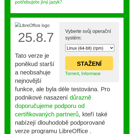
potřebujete jiný jazyk?
Vyberte svůj operační
25.8.7
systém:
Tato verze je
STAŽENÍ
poněkud starší
a neobsahuje
Torrent
,
Informace
nejnovější
funkce, ale byla déle testována. Pro
podnikové nasazení
důrazně
doporučujeme podporu od
certifikovaných partnerů
, kteří také
nabízejí dlouhodobě podporované
verze programu LibreOffice .