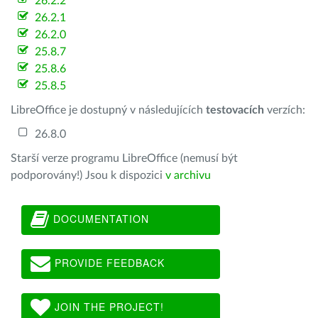
26.2.2
26.2.1
26.2.0
25.8.7
25.8.6
25.8.5
LibreOffice je dostupný v následujících
testovacích
verzích:
26.8.0
Starší verze programu LibreOffice (nemusí být
podporovány!) Jsou k dispozici
v archivu
DOCUMENTATION
PROVIDE FEEDBACK
JOIN THE PROJECT!