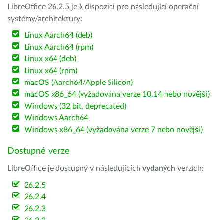
LibreOffice 26.2.5 je k dispozici pro následující operační
systémy/architektury:
Linux Aarch64 (deb)
Linux Aarch64 (rpm)
Linux x64 (deb)
Linux x64 (rpm)
macOS (Aarch64/Apple Silicon)
macOS x86_64 (vyžadována verze 10.14 nebo novější)
Windows (32 bit, deprecated)
Windows Aarch64
Windows x86_64 (vyžadována verze 7 nebo novější)
Dostupné verze
LibreOffice je dostupný v následujících
vydaných
verzích:
26.2.5
26.2.4
26.2.3