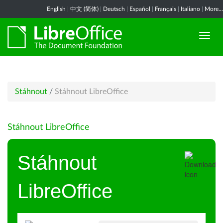
English
|
中文 (简体)
|
Deutsch
|
Español
|
Français
|
Italiano
|
More...
Stáhnout
/
Stáhnout LibreOffice
Stáhnout LibreOffice
Stáhnout
LibreOffice