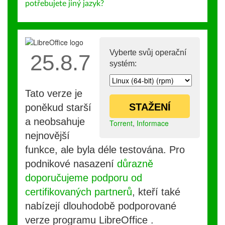
potřebujete jiný jazyk?
Vyberte svůj operační
25.8.7
systém:
Tato verze je
STAŽENÍ
poněkud starší
a neobsahuje
Torrent
,
Informace
nejnovější
funkce, ale byla déle testována. Pro
podnikové nasazení
důrazně
doporučujeme podporu od
certifikovaných partnerů
, kteří také
nabízejí dlouhodobě podporované
verze programu LibreOffice .