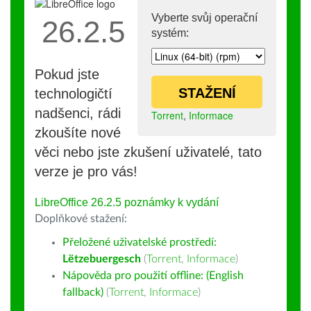
Vyberte svůj operační
26.2.5
systém:
Pokud jste
STAŽENÍ
technologičtí
nadšenci, rádi
Torrent
,
Informace
zkoušíte nové
věci nebo jste zkušení uživatelé, tato
verze je pro vás!
LibreOffice 26.2.5 poznámky k vydání
Doplňkové stažení:
Přeložené uživatelské prostředí:
Lëtzebuergesch
(
Torrent
,
Informace
)
Nápověda pro použití offline: (English
fallback)
(
Torrent
,
Informace
)