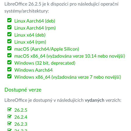
LibreOffice 26.2.5 je k dispozici pro následující operační
systémy/architektury:
Linux Aarch64 (deb)
Linux Aarch64 (rpm)
Linux x64 (deb)
Linux x64 (rpm)
macOS (Aarch64/Apple Silicon)
macOS x86_64 (vyžadována verze 10.14 nebo novější)
Windows (32 bit, deprecated)
Windows Aarch64
Windows x86_64 (vyžadována verze 7 nebo novější)
Dostupné verze
LibreOffice je dostupný v následujících
vydaných
verzích:
26.2.5
26.2.4
26.2.3