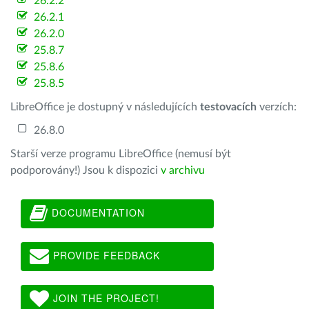
26.2.2
26.2.1
26.2.0
25.8.7
25.8.6
25.8.5
LibreOffice je dostupný v následujících
testovacích
verzích:
26.8.0
Starší verze programu LibreOffice (nemusí být
podporovány!) Jsou k dispozici
v archivu
DOCUMENTATION
PROVIDE FEEDBACK
JOIN THE PROJECT!