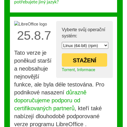
potřebujete jiný jazyk?
Vyberte svůj operační
25.8.7
systém:
Tato verze je
STAŽENÍ
poněkud starší
a neobsahuje
Torrent
,
Informace
nejnovější
funkce, ale byla déle testována. Pro
podnikové nasazení
důrazně
doporučujeme podporu od
certifikovaných partnerů
, kteří také
nabízejí dlouhodobě podporované
verze programu LibreOffice .