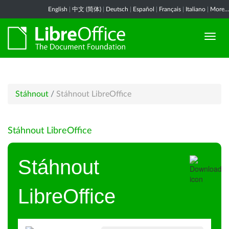
English
|
中文 (简体)
|
Deutsch
|
Español
|
Français
|
Italiano
|
More...
Stáhnout
/
Stáhnout LibreOffice
Stáhnout LibreOffice
Stáhnout
LibreOffice