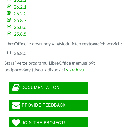
26.2.2
26.2.1
26.2.0
25.8.7
25.8.6
25.8.5
LibreOffice je dostupný v následujících
testovacích
verzích:
26.8.0
Starší verze programu LibreOffice (nemusí být
podporovány!) Jsou k dispozici
v archivu
DOCUMENTATION
PROVIDE FEEDBACK
JOIN THE PROJECT!