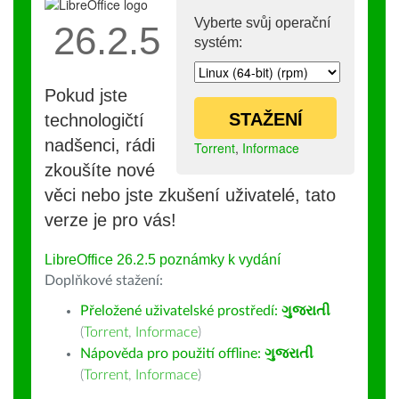
Vyberte svůj operační
26.2.5
systém:
Pokud jste
STAŽENÍ
technologičtí
nadšenci, rádi
Torrent
,
Informace
zkoušíte nové
věci nebo jste zkušení uživatelé, tato
verze je pro vás!
LibreOffice 26.2.5 poznámky k vydání
Doplňkové stažení:
Přeložené uživatelské prostředí:
ગુજરાતી
(
Torrent
,
Informace
)
Nápověda pro použití offline:
ગુજરાતી
(
Torrent
,
Informace
)