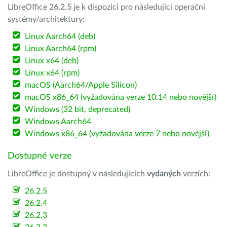
LibreOffice 26.2.5 je k dispozici pro následující operační
systémy/architektury:
Linux Aarch64 (deb)
Linux Aarch64 (rpm)
Linux x64 (deb)
Linux x64 (rpm)
macOS (Aarch64/Apple Silicon)
macOS x86_64 (vyžadována verze 10.14 nebo novější)
Windows (32 bit, deprecated)
Windows Aarch64
Windows x86_64 (vyžadována verze 7 nebo novější)
Dostupné verze
LibreOffice je dostupný v následujících
vydaných
verzích:
26.2.5
26.2.4
26.2.3