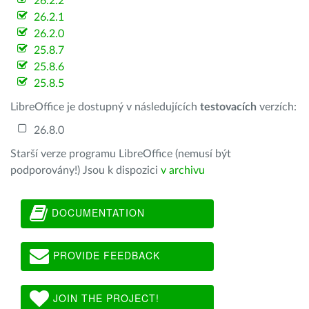
26.2.2
26.2.1
26.2.0
25.8.7
25.8.6
25.8.5
LibreOffice je dostupný v následujících
testovacích
verzích:
26.8.0
Starší verze programu LibreOffice (nemusí být
podporovány!) Jsou k dispozici
v archivu
DOCUMENTATION
PROVIDE FEEDBACK
JOIN THE PROJECT!