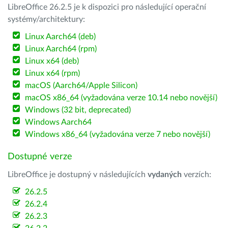
LibreOffice 26.2.5 je k dispozici pro následující operační
systémy/architektury:
Linux Aarch64 (deb)
Linux Aarch64 (rpm)
Linux x64 (deb)
Linux x64 (rpm)
macOS (Aarch64/Apple Silicon)
macOS x86_64 (vyžadována verze 10.14 nebo novější)
Windows (32 bit, deprecated)
Windows Aarch64
Windows x86_64 (vyžadována verze 7 nebo novější)
Dostupné verze
LibreOffice je dostupný v následujících
vydaných
verzích:
26.2.5
26.2.4
26.2.3