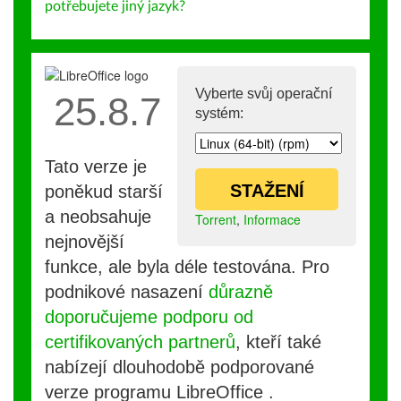
potřebujete jiný jazyk?
Vyberte svůj operační
25.8.7
systém:
Tato verze je
STAŽENÍ
poněkud starší
a neobsahuje
Torrent
,
Informace
nejnovější
funkce, ale byla déle testována. Pro
podnikové nasazení
důrazně
doporučujeme podporu od
certifikovaných partnerů
, kteří také
nabízejí dlouhodobě podporované
verze programu LibreOffice .