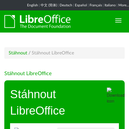
English
|
中文 (简体)
|
Deutsch
|
Español
|
Français
|
Italiano
|
More...
Stáhnout
/
Stáhnout LibreOffice
Stáhnout LibreOffice
Stáhnout
LibreOffice