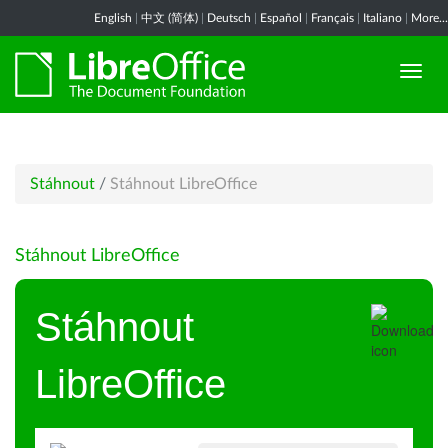
English
|
中文 (简体)
|
Deutsch
|
Español
|
Français
|
Italiano
|
More...
Stáhnout
/
Stáhnout LibreOffice
Stáhnout LibreOffice
Stáhnout
LibreOffice