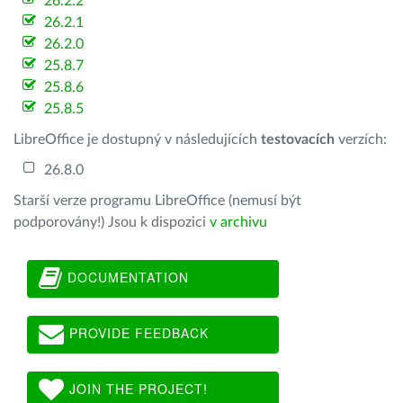
26.2.2
26.2.1
26.2.0
25.8.7
25.8.6
25.8.5
LibreOffice je dostupný v následujících
testovacích
verzích:
26.8.0
Starší verze programu LibreOffice (nemusí být
podporovány!) Jsou k dispozici
v archivu
DOCUMENTATION
PROVIDE FEEDBACK
JOIN THE PROJECT!