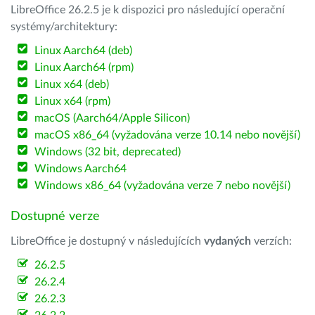
LibreOffice 26.2.5 je k dispozici pro následující operační
systémy/architektury:
Linux Aarch64 (deb)
Linux Aarch64 (rpm)
Linux x64 (deb)
Linux x64 (rpm)
macOS (Aarch64/Apple Silicon)
macOS x86_64 (vyžadována verze 10.14 nebo novější)
Windows (32 bit, deprecated)
Windows Aarch64
Windows x86_64 (vyžadována verze 7 nebo novější)
Dostupné verze
LibreOffice je dostupný v následujících
vydaných
verzích:
26.2.5
26.2.4
26.2.3