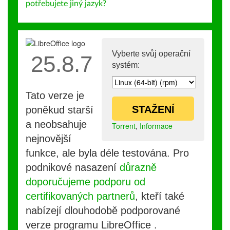
potřebujete jiný jazyk?
Vyberte svůj operační
25.8.7
systém:
Tato verze je
STAŽENÍ
poněkud starší
a neobsahuje
Torrent
,
Informace
nejnovější
funkce, ale byla déle testována. Pro
podnikové nasazení
důrazně
doporučujeme podporu od
certifikovaných partnerů
, kteří také
nabízejí dlouhodobě podporované
verze programu LibreOffice .