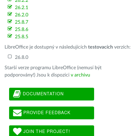
26.2.2
26.2.1
26.2.0
25.8.7
25.8.6
25.8.5
LibreOffice je dostupný v následujících
testovacích
verzích:
26.8.0
Starší verze programu LibreOffice (nemusí být
podporovány!) Jsou k dispozici
v archivu
DOCUMENTATION
PROVIDE FEEDBACK
JOIN THE PROJECT!