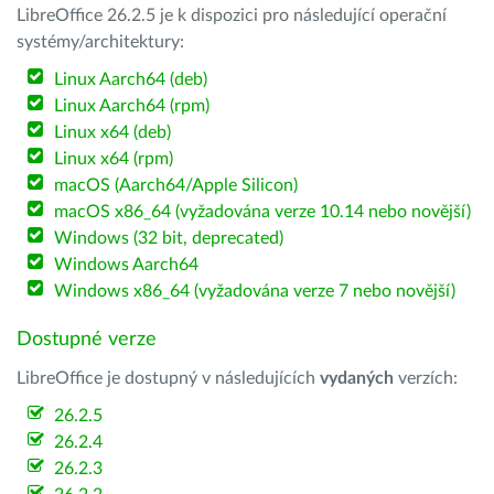
LibreOffice 26.2.5 je k dispozici pro následující operační
systémy/architektury:
Linux Aarch64 (deb)
Linux Aarch64 (rpm)
Linux x64 (deb)
Linux x64 (rpm)
macOS (Aarch64/Apple Silicon)
macOS x86_64 (vyžadována verze 10.14 nebo novější)
Windows (32 bit, deprecated)
Windows Aarch64
Windows x86_64 (vyžadována verze 7 nebo novější)
Dostupné verze
LibreOffice je dostupný v následujících
vydaných
verzích:
26.2.5
26.2.4
26.2.3