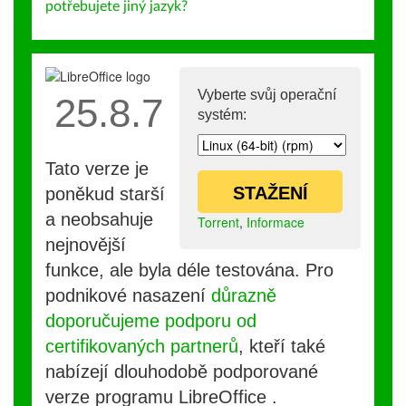
potřebujete jiný jazyk?
Vyberte svůj operační
25.8.7
systém:
Tato verze je
STAŽENÍ
poněkud starší
a neobsahuje
Torrent
,
Informace
nejnovější
funkce, ale byla déle testována. Pro
podnikové nasazení
důrazně
doporučujeme podporu od
certifikovaných partnerů
, kteří také
nabízejí dlouhodobě podporované
verze programu LibreOffice .