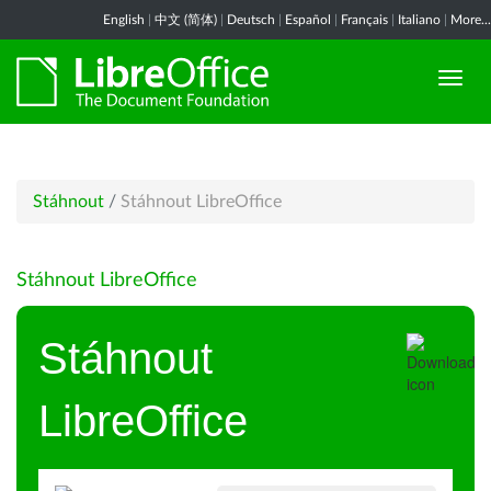
English
|
中文 (简体)
|
Deutsch
|
Español
|
Français
|
Italiano
|
More...
Stáhnout
/
Stáhnout LibreOffice
Stáhnout LibreOffice
Stáhnout
LibreOffice