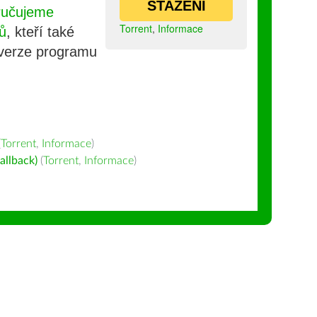
STAŽENÍ
ručujeme
Torrent
,
Informace
ů
, kteří také
 verze programu
(
Torrent
,
Informace
)
allback)
(
Torrent
,
Informace
)