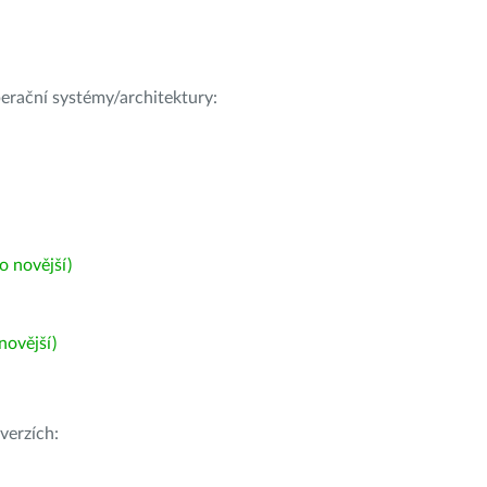
operační systémy/architektury:
 novější)
ovější)
verzích: