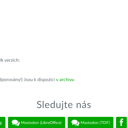
ch
verzích:
dporovány!) Jsou k dispozici
v archivu
Sledujte nás
g
Mastodon (LibreOffice)
Mastodon (TDF)