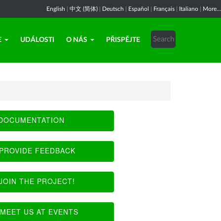
English
|
中文 (简体)
|
Deutsch
|
Español
|
Français
|
Italiano
|
More...
E
UDÁLOSTI
O NÁS
PŘISPĚJTE
DOCUMENTATION
PROVIDE FEEDBACK
JOIN THE PROJECT!
MEET US AT EVENTS