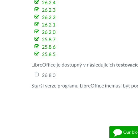
26.2.4
26.2.3
26.2.2
26.2.1
26.2.0
25.8.7
25.8.6
25.8.5
LibreOffice je dostupný v následujících
testovací
26.8.0
Starší verze programu LibreOffice (nemusí být po
Our blo