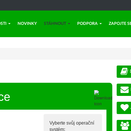
STI
NOVINKY
STÁHNOUT
PODPORA
ZAPOJTE S
ce
Vyberte svůj operační
systém: