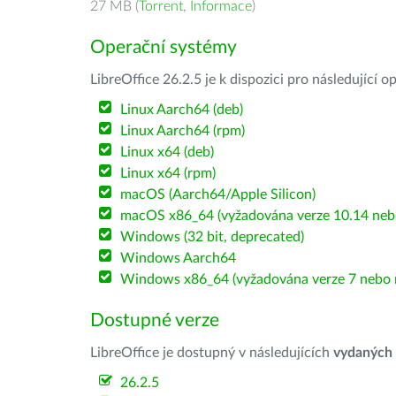
27 MB (
Torrent
,
Informace
)
Operační systémy
LibreOffice 26.2.5 je k dispozici pro následující 
Linux Aarch64 (deb)
Linux Aarch64 (rpm)
Linux x64 (deb)
Linux x64 (rpm)
macOS (Aarch64/Apple Silicon)
macOS x86_64 (vyžadována verze 10.14 nebo
Windows (32 bit, deprecated)
Windows Aarch64
Windows x86_64 (vyžadována verze 7 nebo n
Dostupné verze
LibreOffice je dostupný v následujících
vydaných
26.2.5