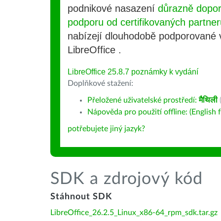
podnikové nasazení
důrazně dopo
podporu od certifikovaných partner
nabízejí dlouhodobě podporované
LibreOffice .
LibreOffice 25.8.7 poznámky k vydání
Doplňkové stažení:
Přeložené uživatelské prostředí:
मैथिली
Nápověda pro použití offline: (English f
potřebujete jiný jazyk?
SDK a zdrojový kód
Stáhnout SDK
LibreOffice_26.2.5_Linux_x86-64_rpm_sdk.tar.gz