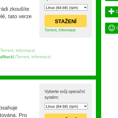
rádi zkoušíte
D
lé, tato verze
STAŽENÍ
G
Torrent
,
Informace
(
Torrent
,
Informace
)
allback)
(
Torrent
,
Informace
)
Vyberte svůj operační
systém:
obsahuje
stována. Pro