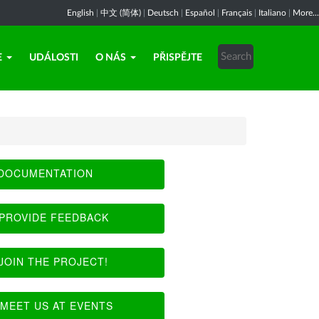
English
|
中文 (简体)
|
Deutsch
|
Español
|
Français
|
Italiano
|
More...
E
UDÁLOSTI
O NÁS
PŘISPĚJTE
DOCUMENTATION
PROVIDE FEEDBACK
JOIN THE PROJECT!
MEET US AT EVENTS