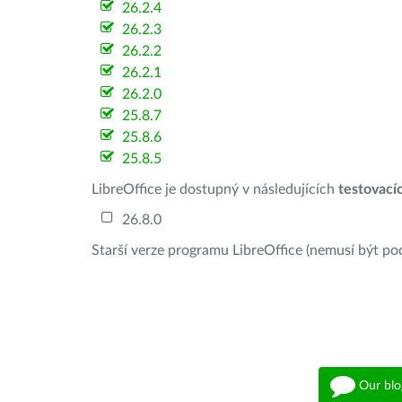
26.2.4
26.2.3
26.2.2
26.2.1
26.2.0
25.8.7
25.8.6
25.8.5
LibreOffice je dostupný v následujících
testovací
26.8.0
Starší verze programu LibreOffice (nemusí být po
Our blo