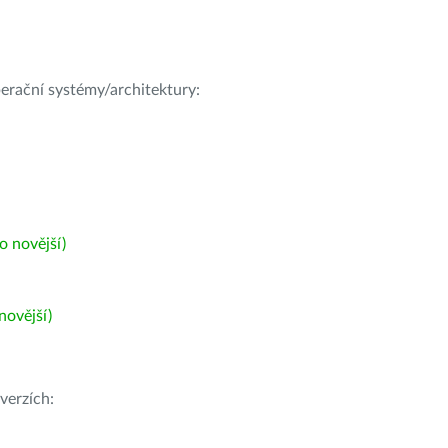
operační systémy/architektury:
 novější)
ovější)
verzích: