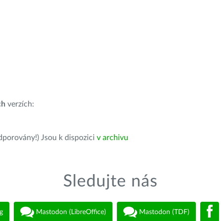
ch
verzích:
dporovány!) Jsou k dispozici
v archivu
Sledujte nás
g
Mastodon (LibreOffice)
Mastodon (TDF)