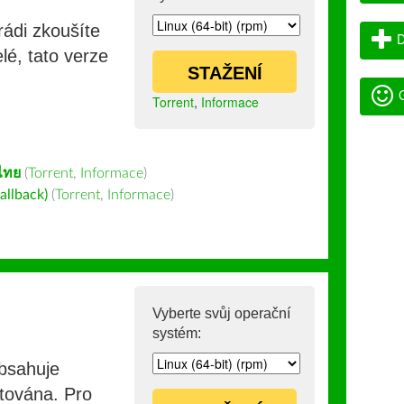
rádi zkoušíte
D
lé, tato verze
STAŽENÍ
G
Torrent
,
Informace
ไทย
(
Torrent
,
Informace
)
allback)
(
Torrent
,
Informace
)
Vyberte svůj operační
systém:
obsahuje
stována. Pro