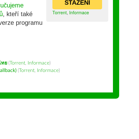
STAŽENÍ
ručujeme
Torrent
,
Informace
ů
, kteří také
 verze programu
ไทย
(
Torrent
,
Informace
)
allback)
(
Torrent
,
Informace
)