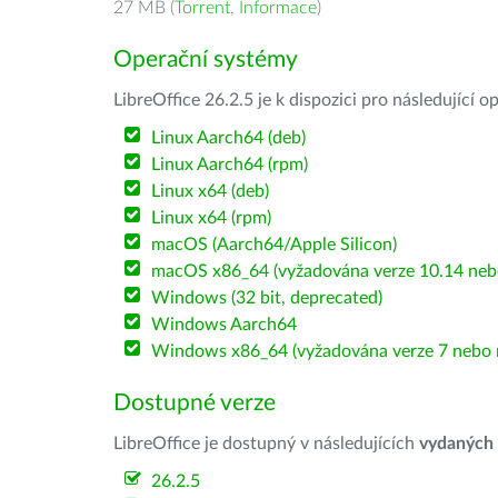
27 MB (
Torrent
,
Informace
)
Operační systémy
LibreOffice 26.2.5 je k dispozici pro následující 
Linux Aarch64 (deb)
Linux Aarch64 (rpm)
Linux x64 (deb)
Linux x64 (rpm)
macOS (Aarch64/Apple Silicon)
macOS x86_64 (vyžadována verze 10.14 nebo
Windows (32 bit, deprecated)
Windows Aarch64
Windows x86_64 (vyžadována verze 7 nebo n
Dostupné verze
LibreOffice je dostupný v následujících
vydaných
26.2.5