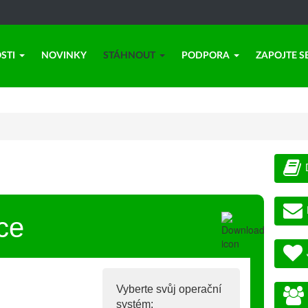
STI
NOVINKY
STÁHNOUT
PODPORA
ZAPOJTE S
ce
Vyberte svůj operační
systém: