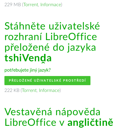
229 MB (
Torrent
,
Informace
)
Stáhněte uživatelské
rozhraní LibreOffice
přeložené do jazyka
tshiVenḓa
potřebujete jiný jazyk?
PŘELOŽENÉ UŽIVATELSKÉ PROSTŘEDÍ
222 KB (
Torrent
,
Informace
)
Vestavěná nápověda
LibreOffice v
angličtině