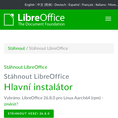
English
|
中文 (简体)
|
Deutsch
|
Español
|
Français
|
Italiano
|
More...
Stáhnout
/
Stáhnout LibreOffice
Stáhnout LibreOffice
Stáhnout LibreOffice
Hlavní instalátor
Vybráno: LibreOffice 26.8.0 pro Linux Aarch64 (rpm) -
změnit?
STÁHNOUT VERZI 26.8.0