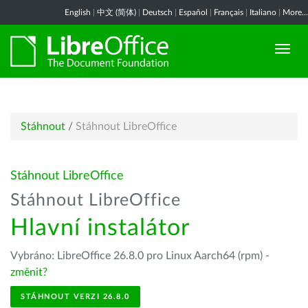
English
|
中文 (简体)
|
Deutsch
|
Español
|
Français
|
Italiano
|
More...
Stáhnout
/
Stáhnout LibreOffice
Stáhnout LibreOffice
Stáhnout LibreOffice
Hlavní instalátor
Vybráno: LibreOffice 26.8.0 pro Linux Aarch64 (rpm) -
změnit?
STÁHNOUT VERZI 26.8.0