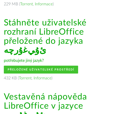
229 MB (
Torrent
,
Informace
)
Stáhněte uživatelské
rozhraní LibreOffice
přeložené do jazyka
ﺉۇﻲﻏۇﺭچە
potřebujete jiný jazyk?
PŘELOŽENÉ UŽIVATELSKÉ PROSTŘEDÍ
432 KB (
Torrent
,
Informace
)
Vestavěná nápověda
LibreOffice v jazyce