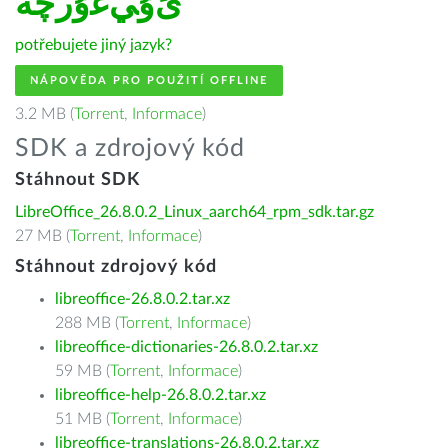
ﺉۇﻲﻏۇﺭچە
potřebujete jiný jazyk?
NÁPOVĚDA PRO POUŽITÍ OFFLINE
3.2 MB (
Torrent
,
Informace
)
SDK a zdrojový kód
Stáhnout SDK
LibreOffice_26.8.0.2_Linux_aarch64_rpm_sdk.tar.gz
27 MB (
Torrent
,
Informace
)
Stáhnout zdrojový kód
libreoffice-26.8.0.2.tar.xz
288 MB (
Torrent
,
Informace
)
libreoffice-dictionaries-26.8.0.2.tar.xz
59 MB (
Torrent
,
Informace
)
libreoffice-help-26.8.0.2.tar.xz
51 MB (
Torrent
,
Informace
)
libreoffice-translations-26.8.0.2.tar.xz