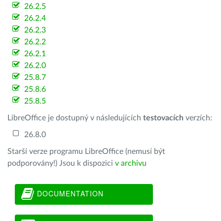
26.2.5
26.2.4
26.2.3
26.2.2
26.2.1
26.2.0
25.8.7
25.8.6
25.8.5
LibreOffice je dostupný v následujících
testovacích
verzích:
26.8.0
Starší verze programu LibreOffice (nemusí být
podporovány!) Jsou k dispozici
v archivu
DOCUMENTATION