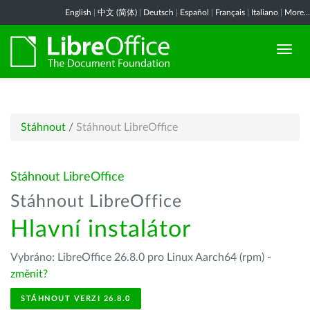
English
|
中文 (简体)
|
Deutsch
|
Español
|
Français
|
Italiano
|
More...
Stáhnout
/
Stáhnout LibreOffice
Stáhnout LibreOffice
Stáhnout LibreOffice
Hlavní instalátor
Vybráno: LibreOffice 26.8.0 pro Linux Aarch64 (rpm) -
změnit?
STÁHNOUT VERZI 26.8.0