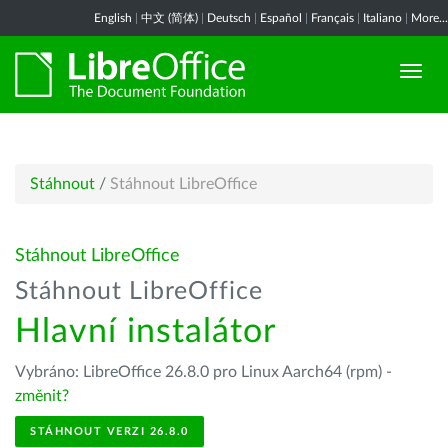
English
|
中文 (简体)
|
Deutsch
|
Español
|
Français
|
Italiano
|
More...
Stáhnout
/
Stáhnout LibreOffice
Stáhnout LibreOffice
Stáhnout LibreOffice
Hlavní instalátor
Vybráno: LibreOffice 26.8.0 pro Linux Aarch64 (rpm) -
změnit?
STÁHNOUT VERZI 26.8.0