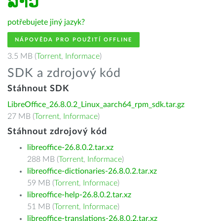
ລາວ
potřebujete jiný jazyk?
NÁPOVĚDA PRO POUŽITÍ OFFLINE
3.5 MB (
Torrent
,
Informace
)
SDK a zdrojový kód
Stáhnout SDK
LibreOffice_26.8.0.2_Linux_aarch64_rpm_sdk.tar.gz
27 MB (
Torrent
,
Informace
)
Stáhnout zdrojový kód
libreoffice-26.8.0.2.tar.xz
288 MB (
Torrent
,
Informace
)
libreoffice-dictionaries-26.8.0.2.tar.xz
59 MB (
Torrent
,
Informace
)
libreoffice-help-26.8.0.2.tar.xz
51 MB (
Torrent
,
Informace
)
libreoffice-translations-26.8.0.2.tar.xz