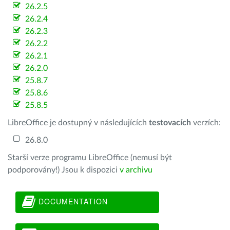
26.2.5
26.2.4
26.2.3
26.2.2
26.2.1
26.2.0
25.8.7
25.8.6
25.8.5
LibreOffice je dostupný v následujících
testovacích
verzích:
26.8.0
Starší verze programu LibreOffice (nemusí být
podporovány!) Jsou k dispozici
v archivu
DOCUMENTATION