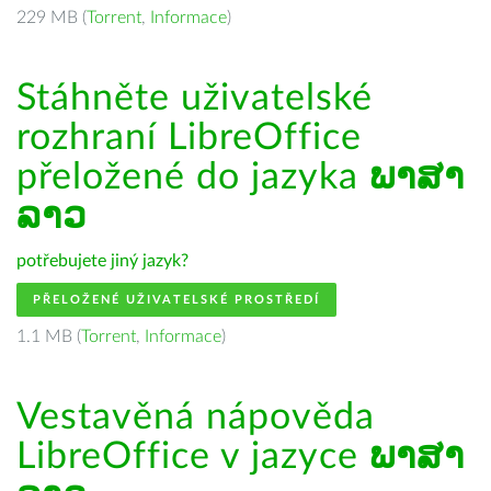
229 MB (
Torrent
,
Informace
)
Stáhněte uživatelské
rozhraní LibreOffice
přeložené do jazyka
ພາສາ
ລາວ
potřebujete jiný jazyk?
PŘELOŽENÉ UŽIVATELSKÉ PROSTŘEDÍ
1.1 MB (
Torrent
,
Informace
)
Vestavěná nápověda
LibreOffice v jazyce
ພາສາ