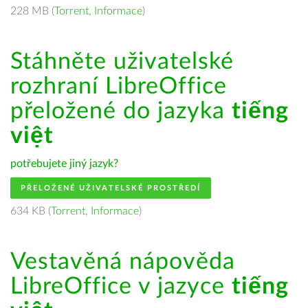
228 MB (
Torrent
,
Informace
)
Stáhněte uživatelské
rozhraní LibreOffice
přeložené do jazyka
tiếng
việt
potřebujete jiný jazyk?
PŘELOŽENÉ UŽIVATELSKÉ PROSTŘEDÍ
634 KB (
Torrent
,
Informace
)
Vestavěná nápověda
LibreOffice v jazyce
tiếng