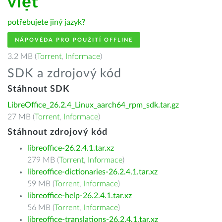
việt
potřebujete jiný jazyk?
NÁPOVĚDA PRO POUŽITÍ OFFLINE
3.2 MB (
Torrent
,
Informace
)
SDK a zdrojový kód
Stáhnout SDK
LibreOffice_26.2.4_Linux_aarch64_rpm_sdk.tar.gz
27 MB (
Torrent
,
Informace
)
Stáhnout zdrojový kód
libreoffice-26.2.4.1.tar.xz
279 MB (
Torrent
,
Informace
)
libreoffice-dictionaries-26.2.4.1.tar.xz
59 MB (
Torrent
,
Informace
)
libreoffice-help-26.2.4.1.tar.xz
56 MB (
Torrent
,
Informace
)
libreoffice-translations-26.2.4.1.tar.xz