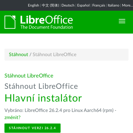
English
|
中文 (简体)
|
Deutsch
|
Español
|
Français
|
Italiano
|
More...
Stáhnout
/
Stáhnout LibreOffice
Stáhnout LibreOffice
Stáhnout LibreOffice
Hlavní instalátor
Vybráno: LibreOffice 26.2.4 pro Linux Aarch64 (rpm) -
změnit?
STÁHNOUT VERZI 26.2.4