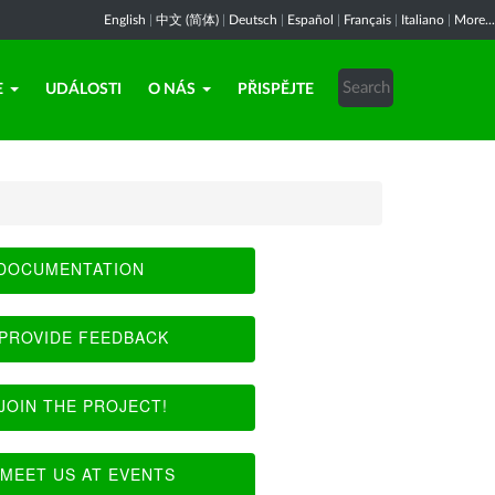
English
|
中文 (简体)
|
Deutsch
|
Español
|
Français
|
Italiano
|
More...
E
UDÁLOSTI
O NÁS
PŘISPĚJTE
DOCUMENTATION
PROVIDE FEEDBACK
JOIN THE PROJECT!
MEET US AT EVENTS