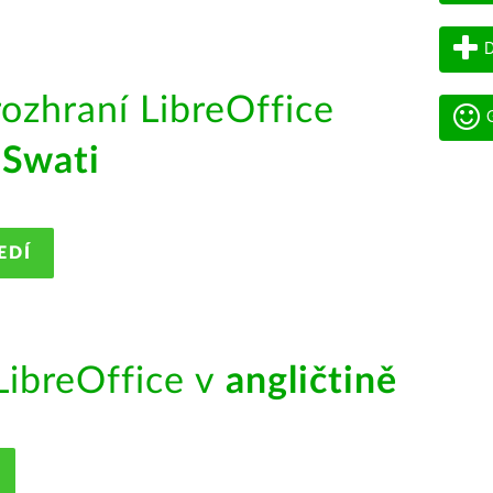
D
rozhraní LibreOffice
G
iSwati
EDÍ
ibreOffice v
angličtině