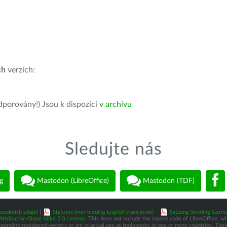
ch
verzích:
dporovány!) Jsou k dispozici
v archivu
Sledujte nás
g
Mastodon (LibreOffice)
Mastodon (TDF)
osobních údajů)
|
Statutes (non-binding English translation)
-
Satzung (binding Germa
tribution-Share Alike 3.0 License
. This does not include the source code of LibreOffice, w
nding registered owners or are in actual use as trademarks in one or more countries. Their 