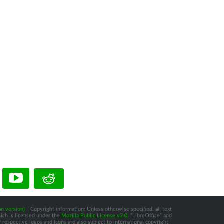
n version)
| Copyright information: Unless otherwise specified, all text
hich is licensed under the
Mozilla Public License v2.0
. “LibreOffice” and
respective logos and icons are also subject to international copyright