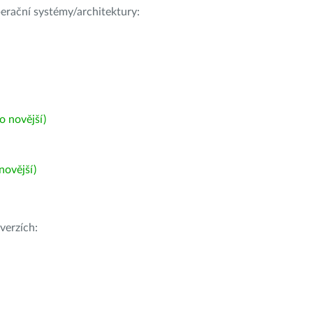
operační systémy/architektury:
 novější)
ovější)
verzích: