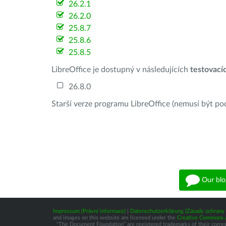
26.2.1
26.2.0
25.8.7
25.8.6
25.8.5
LibreOffice je dostupný v následujících
testovací
26.8.0
Starší verze programu LibreOffice (nemusí být po
Our blo
Impressum (Právní informace)
|
Datenschutzerklärung (Zásady ochrany 
and images on this website are licensed under the
Creative Commons At
“The Document Foundation” are registered trademarks of their correspo