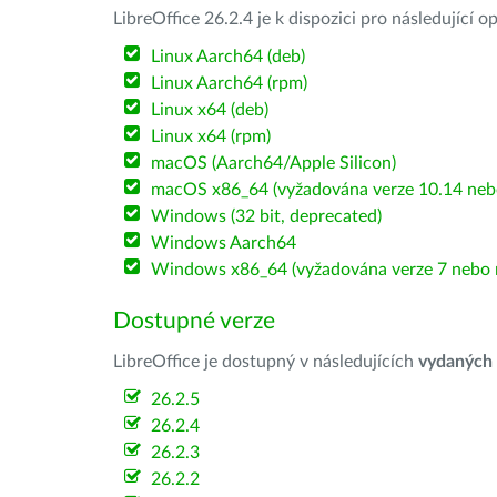
LibreOffice 26.2.4 je k dispozici pro následující 
Linux Aarch64 (deb)
Linux Aarch64 (rpm)
Linux x64 (deb)
Linux x64 (rpm)
macOS (Aarch64/Apple Silicon)
macOS x86_64 (vyžadována verze 10.14 nebo
Windows (32 bit, deprecated)
Windows Aarch64
Windows x86_64 (vyžadována verze 7 nebo n
Dostupné verze
LibreOffice je dostupný v následujících
vydaných
26.2.5
26.2.4
26.2.3
26.2.2