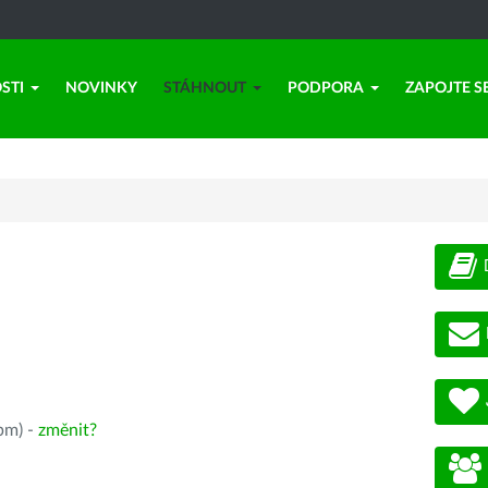
STI
NOVINKY
STÁHNOUT
PODPORA
ZAPOJTE S
pm) -
změnit?