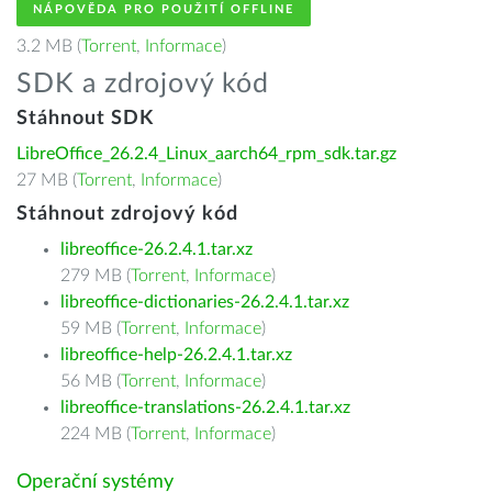
NÁPOVĚDA PRO POUŽITÍ OFFLINE
3.2 MB (
Torrent
,
Informace
)
SDK a zdrojový kód
Stáhnout SDK
LibreOffice_26.2.4_Linux_aarch64_rpm_sdk.tar.gz
27 MB (
Torrent
,
Informace
)
Stáhnout zdrojový kód
libreoffice-26.2.4.1.tar.xz
279 MB (
Torrent
,
Informace
)
libreoffice-dictionaries-26.2.4.1.tar.xz
59 MB (
Torrent
,
Informace
)
libreoffice-help-26.2.4.1.tar.xz
56 MB (
Torrent
,
Informace
)
libreoffice-translations-26.2.4.1.tar.xz
224 MB (
Torrent
,
Informace
)
Operační systémy