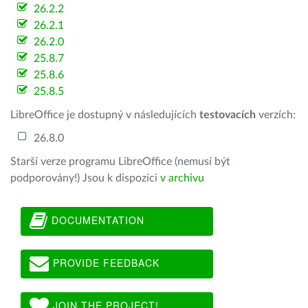
26.2.2
26.2.1
26.2.0
25.8.7
25.8.6
25.8.5
LibreOffice je dostupný v následujících
testovacích
verzích:
26.8.0
Starší verze programu LibreOffice (nemusí být
podporovány!) Jsou k dispozici
v archivu
DOCUMENTATION
PROVIDE FEEDBACK
JOIN THE PROJECT!