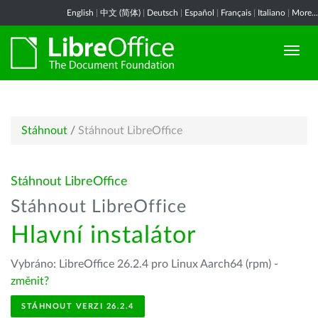
English
|
中文 (简体)
|
Deutsch
|
Español
|
Français
|
Italiano
|
More...
Stáhnout
/
Stáhnout LibreOffice
Stáhnout LibreOffice
Stáhnout LibreOffice
Hlavní instalátor
Vybráno: LibreOffice 26.2.4 pro Linux Aarch64 (rpm) -
změnit?
STÁHNOUT VERZI 26.2.4