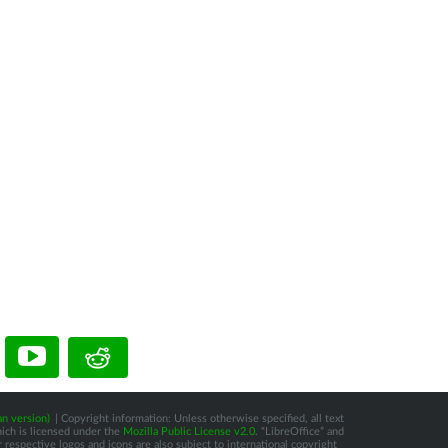
n version)
| Copyright information: Unless otherwise specified, all text
hich is licensed under the
Mozilla Public License v2.0
. “LibreOffice” and
respective logos and icons are also subject to international copyright