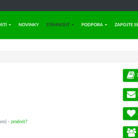
STI
NOVINKY
STÁHNOUT
PODPORA
ZAPOJTE S
pm) -
změnit?