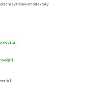
operační systémy/architektury:
 novější)
ovější)
verzích: