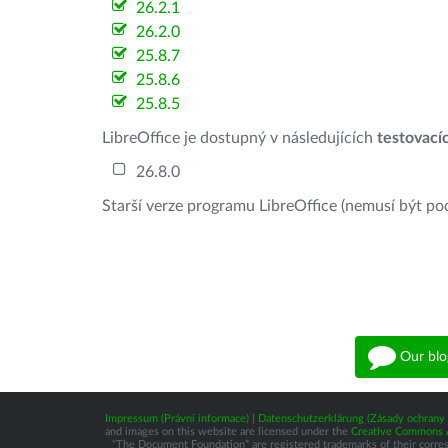
26.2.1
26.2.0
25.8.7
25.8.6
25.8.5
LibreOffice je dostupný v následujících
testovací
26.8.0
Starší verze programu LibreOffice (nemusí být po
Our blo
Impressum (Právní informace)
|
Datenschutzerklärung (Zásady ochrany 
and images on this website are licensed under the
Creative Commons At
“The Document Foundation” are registered trademarks of their correspo