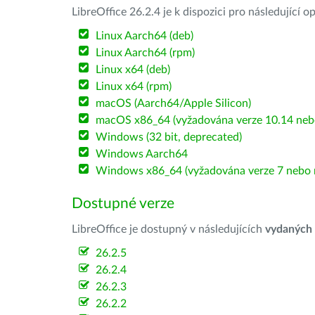
LibreOffice 26.2.4 je k dispozici pro následující 
Linux Aarch64 (deb)
Linux Aarch64 (rpm)
Linux x64 (deb)
Linux x64 (rpm)
macOS (Aarch64/Apple Silicon)
macOS x86_64 (vyžadována verze 10.14 nebo
Windows (32 bit, deprecated)
Windows Aarch64
Windows x86_64 (vyžadována verze 7 nebo n
Dostupné verze
LibreOffice je dostupný v následujících
vydaných
26.2.5
26.2.4
26.2.3
26.2.2