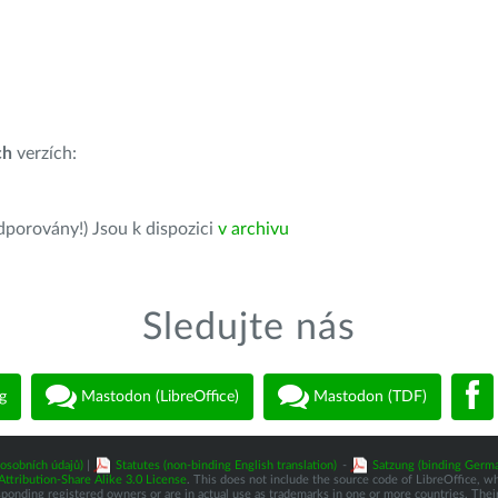
ch
verzích:
dporovány!) Jsou k dispozici
v archivu
Sledujte nás
g
Mastodon (LibreOffice)
Mastodon (TDF)
osobních údajů)
|
Statutes (non-binding English translation)
-
Satzung (binding Germa
tribution-Share Alike 3.0 License
. This does not include the source code of LibreOffice, w
nding registered owners or are in actual use as trademarks in one or more countries. Their 