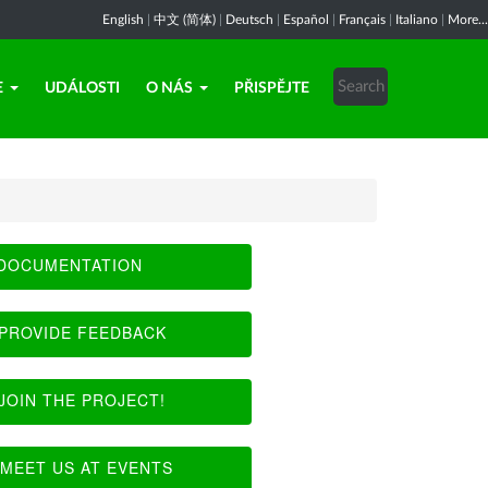
English
|
中文 (简体)
|
Deutsch
|
Español
|
Français
|
Italiano
|
More...
E
UDÁLOSTI
O NÁS
PŘISPĚJTE
DOCUMENTATION
PROVIDE FEEDBACK
JOIN THE PROJECT!
MEET US AT EVENTS