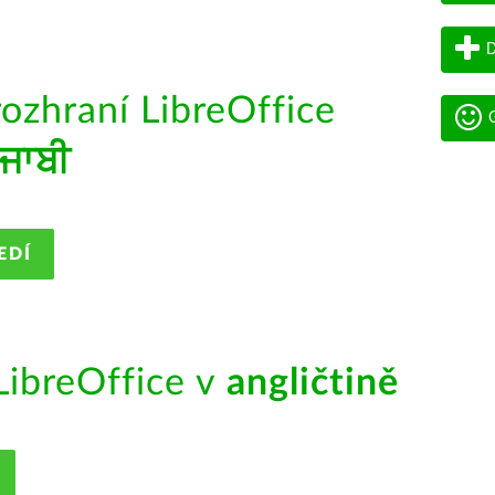
D
rozhraní LibreOffice
G
ੰਜਾਬੀ
EDÍ
ibreOffice v
angličtině