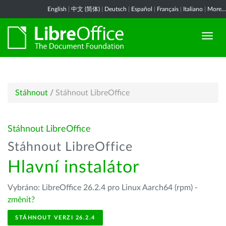
English
|
中文 (简体)
|
Deutsch
|
Español
|
Français
|
Italiano
|
More...
Stáhnout
/
Stáhnout LibreOffice
Stáhnout LibreOffice
Stáhnout LibreOffice
Hlavní instalátor
Vybráno: LibreOffice 26.2.4 pro Linux Aarch64 (rpm) -
změnit?
STÁHNOUT VERZI 26.2.4