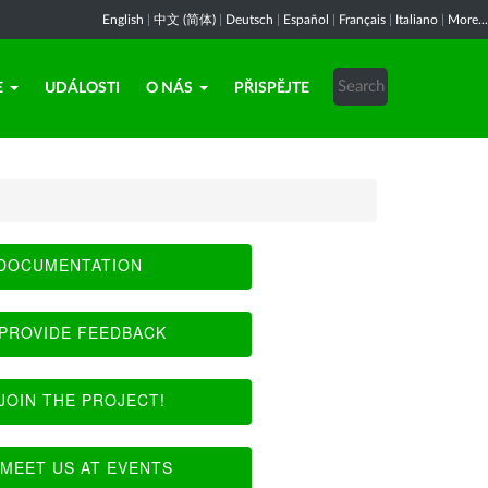
English
|
中文 (简体)
|
Deutsch
|
Español
|
Français
|
Italiano
|
More...
E
UDÁLOSTI
O NÁS
PŘISPĚJTE
DOCUMENTATION
PROVIDE FEEDBACK
JOIN THE PROJECT!
MEET US AT EVENTS