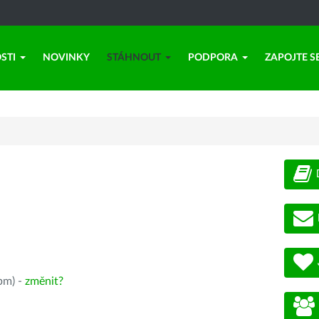
STI
NOVINKY
STÁHNOUT
PODPORA
ZAPOJTE S
pm) -
změnit?