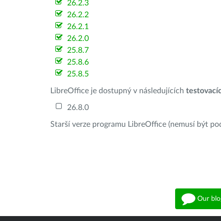
26.2.3
26.2.2
26.2.1
26.2.0
25.8.7
25.8.6
25.8.5
LibreOffice je dostupný v následujících
testovací
26.8.0
Starší verze programu LibreOffice (nemusí být po
Our blo