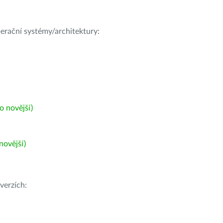
operační systémy/architektury:
 novější)
ovější)
verzích: