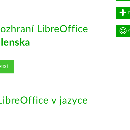
D
rozhraní LibreOffice
G
slenska
EDÍ
ibreOffice v jazyce