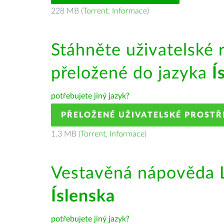
228 MB (
Torrent
,
Informace
)
Stáhněte uživatelské 
přeložené do jazyka
Í
potřebujete jiný jazyk?
PŘELOŽENÉ UŽIVATELSKÉ PROSTŘ
1.3 MB (
Torrent
,
Informace
)
Vestavěná nápověda L
Íslenska
potřebujete jiný jazyk?