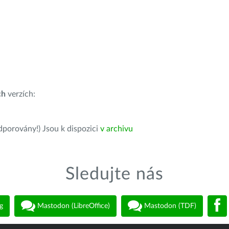
ch
verzích:
dporovány!) Jsou k dispozici
v archivu
Sledujte nás
g
Mastodon (LibreOffice)
Mastodon (TDF)