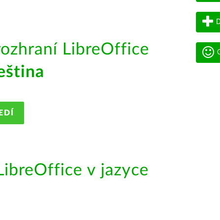
D
rozhraní LibreOffice
G
eština
EDÍ
ibreOffice v jazyce