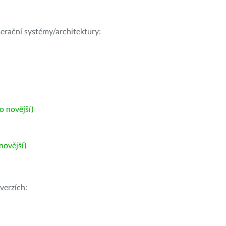
operační systémy/architektury:
 novější)
ovější)
verzích: