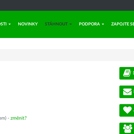
STI
NOVINKY
STÁHNOUT
PODPORA
ZAPOJTE S
pm) -
změnit?