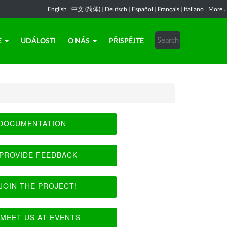
English
|
中文 (简体)
|
Deutsch
|
Español
|
Français
|
Italiano
|
More...
E
UDÁLOSTI
O NÁS
PŘISPĚJTE
DOCUMENTATION
PROVIDE FEEDBACK
JOIN THE PROJECT!
MEET US AT EVENTS