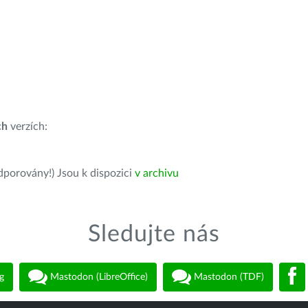
ch
verzích:
dporovány!) Jsou k dispozici
v archivu
Sledujte nás
g
Mastodon (LibreOffice)
Mastodon (TDF)