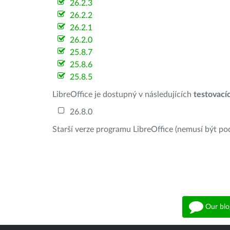
26.2.3
26.2.2
26.2.1
26.2.0
25.8.7
25.8.6
25.8.5
LibreOffice je dostupný v následujících
testovací
26.8.0
Starší verze programu LibreOffice (nemusí být po
Our blo