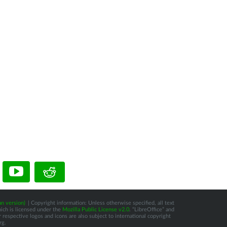
n version)
| Copyright information: Unless otherwise specified, all text
hich is licensed under the
Mozilla Public License v2.0
. “LibreOffice” and
respective logos and icons are also subject to international copyright
rg.