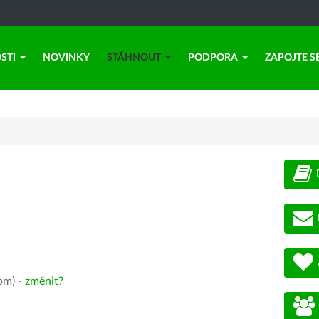
STI
NOVINKY
STÁHNOUT
PODPORA
ZAPOJTE S
pm) -
změnit?