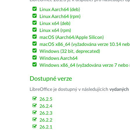
Linux Aarch64 (deb)
Linux Aarch64 (rpm)
Linux x64 (deb)
Linux x64 (rpm)
macOS (Aarch64/Apple Silicon)
macOS x86_64 (vyžadována verze 10.14 nebo
Windows (32 bit, deprecated)
Windows Aarch64
Windows x86_64 (vyžadována verze 7 nebo n
Dostupné verze
LibreOffice je dostupný v následujících
vydaných
26.2.5
26.2.4
26.2.3
26.2.2
26.2.1