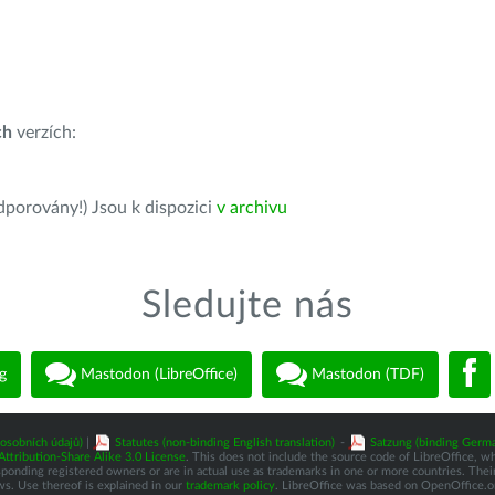
ch
verzích:
dporovány!) Jsou k dispozici
v archivu
Sledujte nás
g
Mastodon (LibreOffice)
Mastodon (TDF)
osobních údajů)
|
Statutes (non-binding English translation)
-
Satzung (binding Germa
tribution-Share Alike 3.0 License
. This does not include the source code of LibreOffice, w
nding registered owners or are in actual use as trademarks in one or more countries. Their 
ws. Use thereof is explained in our
trademark policy
. LibreOffice was based on OpenOffice.o