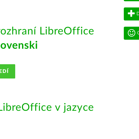
D
rozhraní LibreOffice
G
lovenski
EDÍ
ibreOffice v jazyce