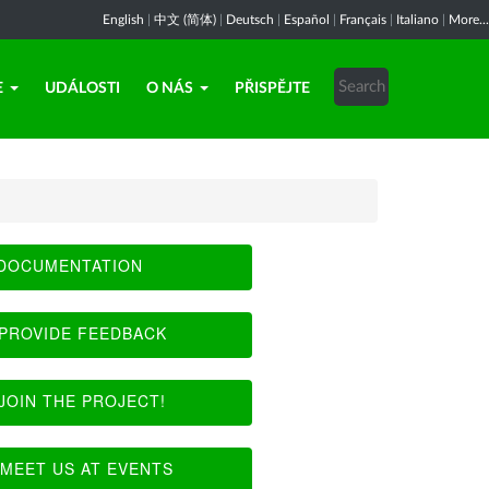
English
|
中文 (简体)
|
Deutsch
|
Español
|
Français
|
Italiano
|
More...
E
UDÁLOSTI
O NÁS
PŘISPĚJTE
DOCUMENTATION
PROVIDE FEEDBACK
JOIN THE PROJECT!
MEET US AT EVENTS