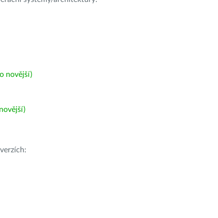
 novější)
ovější)
verzích: