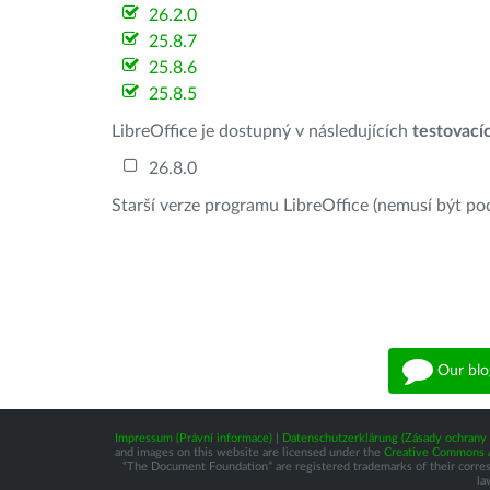
26.2.0
25.8.7
25.8.6
25.8.5
LibreOffice je dostupný v následujících
testovací
26.8.0
Starší verze programu LibreOffice (nemusí být po
Our blo
Impressum (Právní informace)
|
Datenschutzerklärung (Zásady ochrany 
and images on this website are licensed under the
Creative Commons At
“The Document Foundation” are registered trademarks of their correspo
la