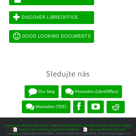
DISCOVER LIBREOFFICE
GOOD LOOKING DOCUMENTS
Sledujte nás
Our blog
Mastodon (LibreOffice)
Mastodon (TDF)
Impressum (Právní informace)
|
Datenschutzerklärung (Zásady ochrany osobních údajů)
|
Statutes (non-binding English translation)
-
Satzung (binding German
version)
| Copyright information: Unless otherwise specified, all text and images on