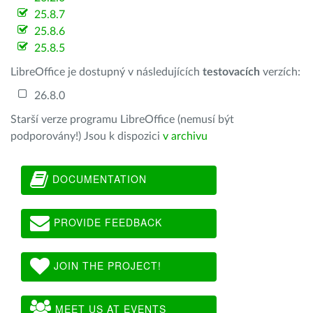
25.8.7
25.8.6
25.8.5
LibreOffice je dostupný v následujících
testovacích
verzích:
26.8.0
Starší verze programu LibreOffice (nemusí být
podporovány!) Jsou k dispozici
v archivu
DOCUMENTATION
PROVIDE FEEDBACK
JOIN THE PROJECT!
MEET US AT EVENTS