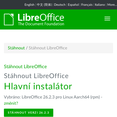
English
|
中文 (简体)
|
Deutsch
|
Español
|
Français
|
Italiano
|
More...
Stáhnout
/
Stáhnout LibreOffice
Stáhnout LibreOffice
Stáhnout LibreOffice
Hlavní instalátor
Vybráno: LibreOffice 26.2.3 pro Linux Aarch64 (rpm) -
změnit?
STÁHNOUT VERZI 26.2.3