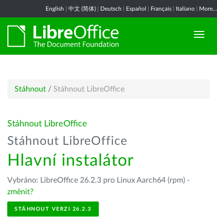
English
|
中文 (简体)
|
Deutsch
|
Español
|
Français
|
Italiano
|
More...
Stáhnout
/
Stáhnout LibreOffice
Stáhnout LibreOffice
Stáhnout LibreOffice
Hlavní instalátor
Vybráno: LibreOffice 26.2.3 pro Linux Aarch64 (rpm) -
změnit?
STÁHNOUT VERZI 26.2.3