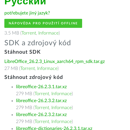
Русский
potřebujete jiný jazyk?
NÁPOVĚDA PRO POUŽITÍ OFFLINE
3.5 MB (
Torrent
,
Informace
)
SDK a zdrojový kód
Stáhnout SDK
LibreOffice_26.2.3_Linux_aarch64_rpm_sdk.tar.gz
27 MB (
Torrent
,
Informace
)
Stáhnout zdrojový kód
libreoffice-26.2.3.1.tar.xz
279 MB (
Torrent
,
Informace
)
libreoffice-26.2.3.2.tar.xz
279 MB (
Torrent
,
Informace
)
libreoffice-26.2.3.2.tar.xz
279 MB (
Torrent
,
Informace
)
libreoffice-dictionaries-26.2.3.1.tar.xz