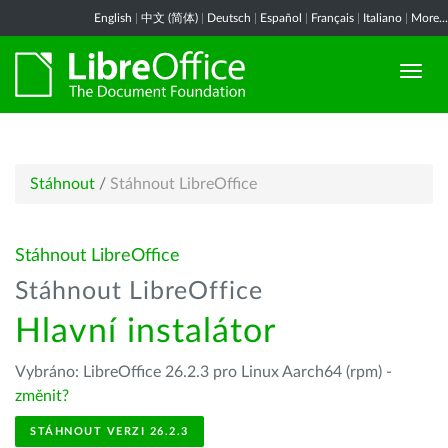
English
|
中文 (简体)
|
Deutsch
|
Español
|
Français
|
Italiano
|
More...
Stáhnout
/
Stáhnout LibreOffice
Stáhnout LibreOffice
Stáhnout LibreOffice
Hlavní instalátor
Vybráno: LibreOffice 26.2.3 pro Linux Aarch64 (rpm) -
změnit?
STÁHNOUT VERZI 26.2.3