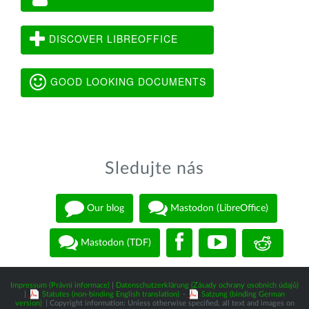
DISCOVER LIBREOFFICE
GOOD LOOKING DOCUMENTS
Sledujte nás
Our blog
Mastodon (LibreOffice)
Mastodon (TDF)
Impressum (Právní informace)
|
Datenschutzerklärung (Zásady ochrany osobních údajů)
|
Statutes (non-binding English translation)
-
Satzung (binding German
version)
| Copyright information: Unless otherwise specified, all text and images on