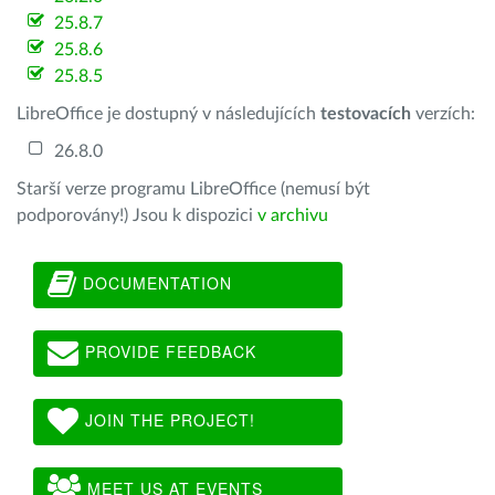
25.8.7
25.8.6
25.8.5
LibreOffice je dostupný v následujících
testovacích
verzích:
26.8.0
Starší verze programu LibreOffice (nemusí být
podporovány!) Jsou k dispozici
v archivu
DOCUMENTATION
PROVIDE FEEDBACK
JOIN THE PROJECT!
MEET US AT EVENTS