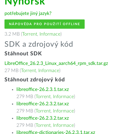
Nynorsk
potřebujete jiný jazyk?
NÁPOVĚDA PRO POUŽITÍ OFFLINE
3.2 MB (
Torrent
,
Informace
)
SDK a zdrojový kód
Stáhnout SDK
LibreOffice_26.2.3_Linux_aarch64_rpm_sdk.tar.gz
27 MB (
Torrent
,
Informace
)
Stáhnout zdrojový kód
libreoffice-26.2.3.1.tar.xz
279 MB (
Torrent
,
Informace
)
libreoffice-26.2.3.2.tar.xz
279 MB (
Torrent
,
Informace
)
libreoffice-26.2.3.2.tar.xz
279 MB (
Torrent
,
Informace
)
libreoffice-dictionaries-26.2.3.1.tar.xz