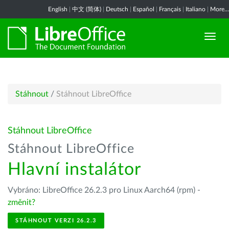
English
|
中文 (简体)
|
Deutsch
|
Español
|
Français
|
Italiano
|
More...
Stáhnout
/
Stáhnout LibreOffice
Stáhnout LibreOffice
Stáhnout LibreOffice
Hlavní instalátor
Vybráno: LibreOffice 26.2.3 pro Linux Aarch64 (rpm) -
změnit?
STÁHNOUT VERZI 26.2.3