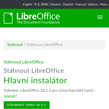
English
|
中文 (简体)
|
Deutsch
|
Español
|
Français
|
Italiano
|
More...
Stáhnout
/
Stáhnout LibreOffice
Stáhnout LibreOffice
Stáhnout LibreOffice
Hlavní instalátor
Vybráno: LibreOffice 26.2.3 pro Linux Aarch64 (rpm) -
změnit?
STÁHNOUT VERZI 26.2.3