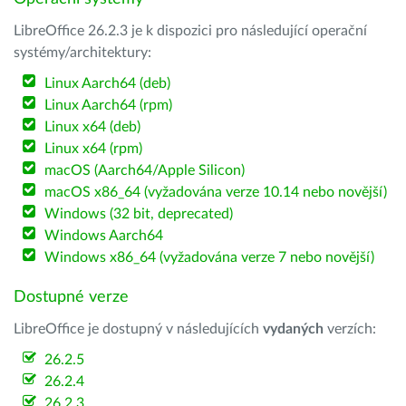
LibreOffice 26.2.3 je k dispozici pro následující operační
systémy/architektury:
Linux Aarch64 (deb)
Linux Aarch64 (rpm)
Linux x64 (deb)
Linux x64 (rpm)
macOS (Aarch64/Apple Silicon)
macOS x86_64 (vyžadována verze 10.14 nebo novější)
Windows (32 bit, deprecated)
Windows Aarch64
Windows x86_64 (vyžadována verze 7 nebo novější)
Dostupné verze
LibreOffice je dostupný v následujících
vydaných
verzích:
26.2.5
26.2.4
26.2.3