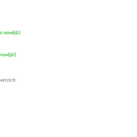
 novější)
ovější)
verzích: