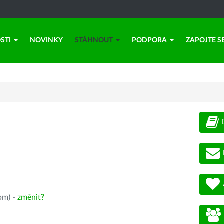
STI
NOVINKY
STÁHNOUT
PODPORA
ZAPOJTE S
pm) -
změnit?