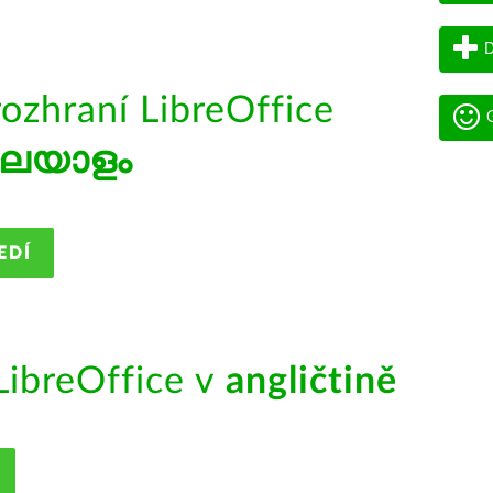
D
rozhraní LibreOffice
G
ലയാളം
EDÍ
ibreOffice v
angličtině