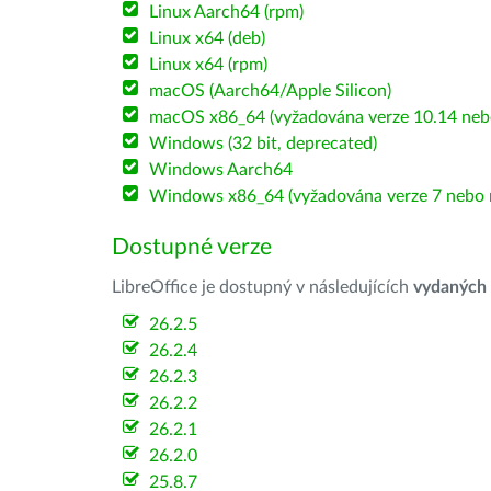
Linux Aarch64 (rpm)
Linux x64 (deb)
Linux x64 (rpm)
macOS (Aarch64/Apple Silicon)
macOS x86_64 (vyžadována verze 10.14 nebo
Windows (32 bit, deprecated)
Windows Aarch64
Windows x86_64 (vyžadována verze 7 nebo n
Dostupné verze
LibreOffice je dostupný v následujících
vydaných
26.2.5
26.2.4
26.2.3
26.2.2
26.2.1
26.2.0
25.8.7