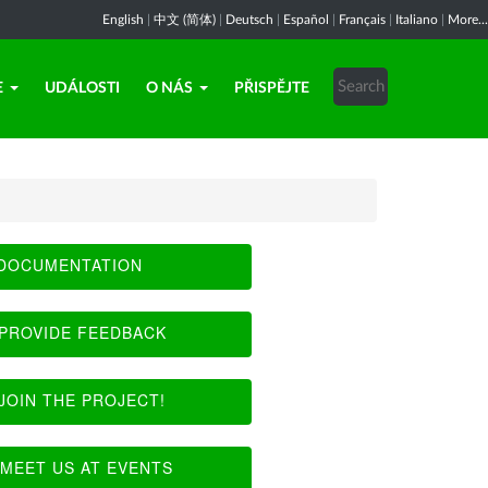
English
|
中文 (简体)
|
Deutsch
|
Español
|
Français
|
Italiano
|
More...
E
UDÁLOSTI
O NÁS
PŘISPĚJTE
DOCUMENTATION
PROVIDE FEEDBACK
JOIN THE PROJECT!
MEET US AT EVENTS