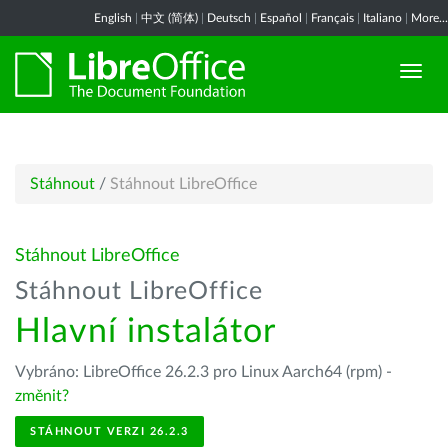
English
|
中文 (简体)
|
Deutsch
|
Español
|
Français
|
Italiano
|
More...
Stáhnout
/
Stáhnout LibreOffice
Stáhnout LibreOffice
Stáhnout LibreOffice
Hlavní instalátor
Vybráno: LibreOffice 26.2.3 pro Linux Aarch64 (rpm) -
změnit?
STÁHNOUT VERZI 26.2.3