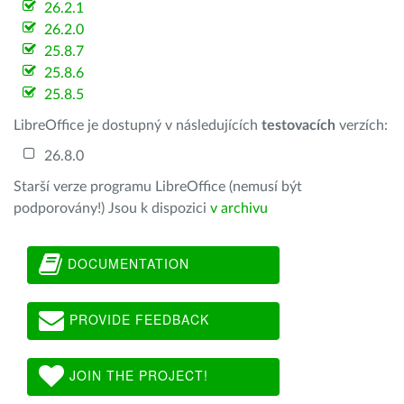
26.2.1
26.2.0
25.8.7
25.8.6
25.8.5
LibreOffice je dostupný v následujících
testovacích
verzích:
26.8.0
Starší verze programu LibreOffice (nemusí být
podporovány!) Jsou k dispozici
v archivu
DOCUMENTATION
PROVIDE FEEDBACK
JOIN THE PROJECT!