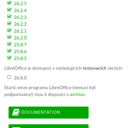
26.2.5
26.2.4
26.2.3
26.2.2
26.2.1
26.2.0
25.8.7
25.8.6
25.8.5
LibreOffice je dostupný v následujících
testovacích
verzích:
26.8.0
Starší verze programu LibreOffice (nemusí být
podporovány!) Jsou k dispozici
v archivu
DOCUMENTATION