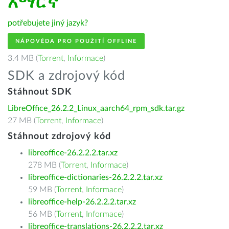
አማርኛ
potřebujete jiný jazyk?
NÁPOVĚDA PRO POUŽITÍ OFFLINE
3.4 MB (
Torrent
,
Informace
)
SDK a zdrojový kód
Stáhnout SDK
LibreOffice_26.2.2_Linux_aarch64_rpm_sdk.tar.gz
27 MB (
Torrent
,
Informace
)
Stáhnout zdrojový kód
libreoffice-26.2.2.2.tar.xz
278 MB (
Torrent
,
Informace
)
libreoffice-dictionaries-26.2.2.2.tar.xz
59 MB (
Torrent
,
Informace
)
libreoffice-help-26.2.2.2.tar.xz
56 MB (
Torrent
,
Informace
)
libreoffice-translations-26.2.2.2.tar.xz