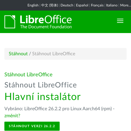
English
|
中文 (简体)
|
Deutsch
|
Español
|
Français
|
Italiano
|
More...
Stáhnout
/
Stáhnout LibreOffice
Stáhnout LibreOffice
Stáhnout LibreOffice
Hlavní instalátor
Vybráno: LibreOffice 26.2.2 pro Linux Aarch64 (rpm) -
změnit?
STÁHNOUT VERZI 26.2.2